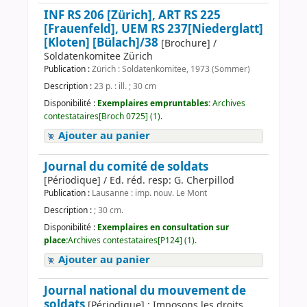
INF RS 206 [Zürich], ART RS 225
[Frauenfeld], UEM RS 237[Niederglatt]
[Kloten] [Bülach]/38
[Brochure] /
Soldatenkomitee Zürich
Publication :
Zürich : Soldatenkomitee, 1973 (Sommer)
Description :
23 p. : ill. ; 30 cm
Disponibilité :
Exemplaires empruntables:
Archives
contestataires[Broch 0725] (1).
Ajouter au panier
Journal du comité de soldats
[Périodique] / Ed. réd. resp: G. Cherpillod
Publication :
Lausanne : imp. nouv. Le Mont
Description :
; 30 cm.
Disponibilité :
Exemplaires en consultation sur
place:
Archives contestataires[P124] (1).
Ajouter au panier
Journal national du mouvement de
soldats
[Périodique] : Imposons les droits