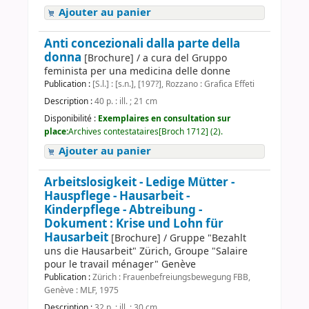
Ajouter au panier
Anti concezionali dalla parte della
donna
[Brochure] / a cura del Gruppo
feminista per una medicina delle donne
Publication :
[S.l.] : [s.n.], [197?], Rozzano : Grafica Effeti
Description :
40 p. : ill. ; 21 cm
Disponibilité :
Exemplaires en consultation sur
place:
Archives contestataires[Broch 1712] (2).
Ajouter au panier
Arbeitslosigkeit - Ledige Mütter -
Hauspflege - Hausarbeit -
Kinderpflege - Abtreibung -
Dokument : Krise und Lohn für
Hausarbeit
[Brochure] / Gruppe "Bezahlt
uns die Hausarbeit" Zürich, Groupe "Salaire
pour le travail ménager" Genève
Publication :
Zürich : Frauenbefreiungsbewegung FBB,
Genève : MLF, 1975
Description :
32 p. : ill. ; 30 cm