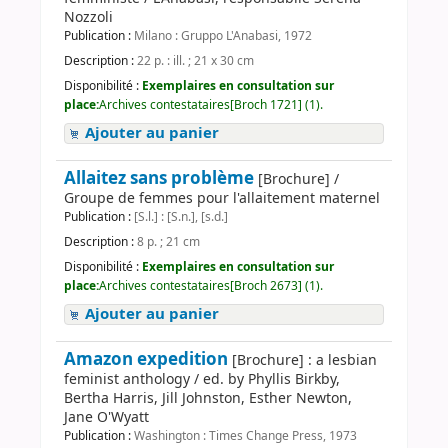
Nozzoli
Publication :
Milano : Gruppo L'Anabasi, 1972
Description :
22 p. : ill. ; 21 x 30 cm
Disponibilité :
Exemplaires en consultation sur
place:
Archives contestataires[Broch 1721] (1).
Ajouter au panier
Allaitez sans problème
[Brochure] /
Groupe de femmes pour l'allaitement maternel
Publication :
[S.l.] : [S.n.], [s.d.]
Description :
8 p. ; 21 cm
Disponibilité :
Exemplaires en consultation sur
place:
Archives contestataires[Broch 2673] (1).
Ajouter au panier
Amazon expedition
[Brochure] : a lesbian
feminist anthology / ed. by Phyllis Birkby,
Bertha Harris, Jill Johnston, Esther Newton,
Jane O'Wyatt
Publication :
Washington : Times Change Press, 1973