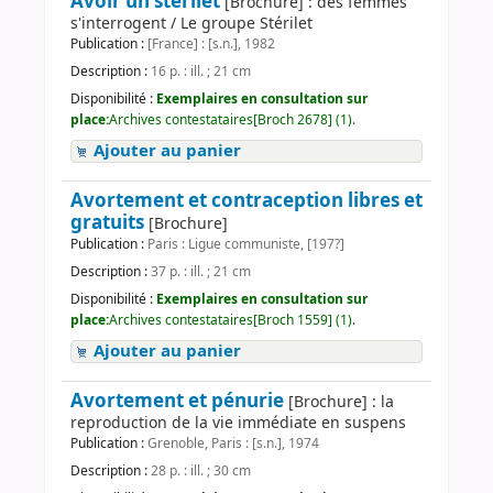
Avoir un stérilet
[Brochure] : des femmes
s'interrogent / Le groupe Stérilet
Publication :
[France] : [s.n.], 1982
Description :
16 p. : ill. ; 21 cm
Disponibilité :
Exemplaires en consultation sur
place:
Archives contestataires[Broch 2678] (1).
Ajouter au panier
Avortement et contraception libres et
gratuits
[Brochure]
Publication :
Paris : Ligue communiste, [197?]
Description :
37 p. : ill. ; 21 cm
Disponibilité :
Exemplaires en consultation sur
place:
Archives contestataires[Broch 1559] (1).
Ajouter au panier
Avortement et pénurie
[Brochure] : la
reproduction de la vie immédiate en suspens
Publication :
Grenoble, Paris : [s.n.], 1974
Description :
28 p. : ill. ; 30 cm