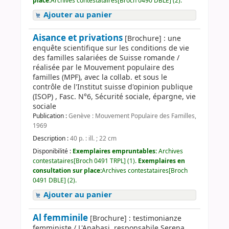
place:
Archives contestataires[Broch 0490 DBLE] (2).
Ajouter au panier
Aisance et privations
[Brochure] : une
enquête scientifique sur les conditions de vie
des familles salariées de Suisse romande /
réalisée par le Mouvement populaire des
familles (MPF), avec la collab. et sous le
contrôle de l'Institut suisse d'opinion publique
(ISOP) , Fasc. N°6, Sécurité sociale, épargne, vie
sociale
Publication :
Genève : Mouvement Populaire des Familles,
1969
Description :
40 p. : ill. ; 22 cm
Disponibilité :
Exemplaires empruntables:
Archives
contestataires[Broch 0491 TRPL] (1).
Exemplaires en
consultation sur place:
Archives contestataires[Broch
0491 DBLE] (2).
Ajouter au panier
Al femminile
[Brochure] : testimonianze
femministe / L'Anabasi, responsabile Serena