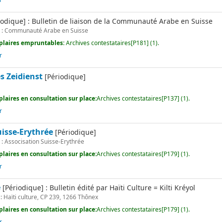
r
odique] : Bulletin de liaison de la Communauté Arabe en Suisse
 : Communauté Arabe en Suisse
laires empruntables:
Archives contestataires[P181] (1).
r
s Zeidienst
[Périodique]
laires en consultation sur place:
Archives contestataires[P137] (1).
r
uisse-Erythrée
[Périodique]
: Associsation Suisse-Erythrée
laires en consultation sur place:
Archives contestataires[P179] (1).
r
e
[Périodique] : Bulletin édité par Haïti Culture = Kilti Kréyol
: Haïti culture, CP 239, 1266 Thônex
laires en consultation sur place:
Archives contestataires[P179] (1).