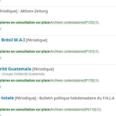
r
ériodique] : Aktions-Zeitung
laires en consultation sur place:
Archives contestataires[P125] (1).
r
Brésil M.A.I
[Périodique]
laires en consultation sur place:
Archives contestataires[P137] (1).
r
rité Guatemala
[Périodique]
: Groupe Solidarité Guatemala
laires en consultation sur place:
Archives contestataires[P170] (1).
r
 totale
[Périodique] : Bulletin politique hebdomadaire du F.N.L.A
laires en consultation sur place:
Archives contestataires[PG116] (1).