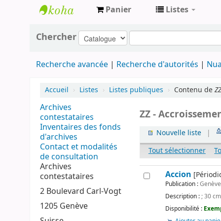
Panier
Listes
Archives
Chercher
contestataires
Recherche avancée
Recherche d'autorités
Nua
Accueil
›
Listes
›
Listes publiques
›
Contenu de
ZZ
Archives
ZZ - Accroisseme
contestataires
Inventaires des fonds
Nouvelle liste
|
d'archives
Contact et modalités
Tout sélectionner
T
de consultation
Archives
Accion
[Périodi
contestataires
Publication :
Genève 
2 Boulevard Carl-Vogt
Description :
; 30 cm
1205 Genève
Disponibilité :
Exemp
Suisse