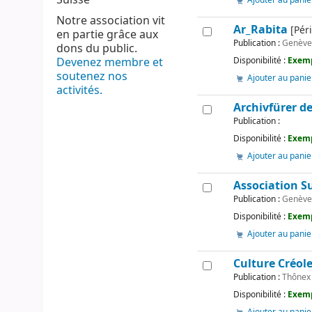
Ajouter au panie
Notre association vit
Ar_Rabita
[Péri
en partie grâce aux
Publication :
Genève
dons du public.
Devenez membre et
Disponibilité :
Exemp
soutenez nos
Ajouter au panie
activités.
Archivfürer de
Publication :
Disponibilité :
Exemp
Ajouter au panie
Association S
Publication :
Genève 
Disponibilité :
Exemp
Ajouter au panie
Culture Créol
Publication :
Thônex 
Disponibilité :
Exemp