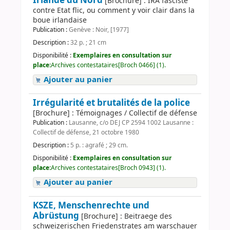
Irlande du Nord
[Brochure] : IRA fasciste
contre Etat flic, ou comment y voir clair dans la
boue irlandaise
Publication :
Genève : Noir, [1977]
Description :
32 p. ; 21 cm
Disponibilité :
Exemplaires en consultation sur
place:
Archives contestataires[Broch 0466] (1).
Ajouter au panier
Irrégularité et brutalités de la police
[Brochure] : Témoignages / Collectif de défense
Publication :
Lausanne, c/o DEJ CP 2594 1002 Lausanne :
Collectif de défense, 21 octobre 1980
Description :
5 p. : agrafé ; 29 cm.
Disponibilité :
Exemplaires en consultation sur
place:
Archives contestataires[Broch 0943] (1).
Ajouter au panier
KSZE, Menschenrechte und
Abrüstung
[Brochure] : Beitraege des
schweizerischen Friedenstrates am warschauer