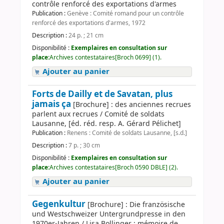
contrôle renforcé des exportations d'armes
Publication :
Genève : Comité romand pour un contrôle
renforcé des exportations d'armes, 1972
Description :
24 p. ; 21 cm
Disponibilité :
Exemplaires en consultation sur
place:
Archives contestataires[Broch 0699] (1).
Ajouter au panier
Forts de Dailly et de Savatan, plus
jamais ça
[Brochure] : des anciennes recrues
parlent aux recrues / Comité de soldats
Lausanne, [éd. réd. resp. A. Gérard Pélichet]
Publication :
Renens : Comité de soldats Lausanne, [s.d.]
Description :
7 p. ; 30 cm
Disponibilité :
Exemplaires en consultation sur
place:
Archives contestataires[Broch 0590 DBLE] (2).
Ajouter au panier
Gegenkultur
[Brochure] : Die französische
und Westschweizer Untergrundpresse in den
1970er-Jahren / Lisa Bollinger ; mémoire de