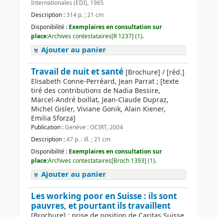
Internationales (EDI), 1965
Description :
314 p. ; 21 cm
Disponibilité :
Exemplaires en consultation sur
place:
Archives contestataires[R 1237] (1).
Ajouter au panier
Travail de nuit et santé
[Brochure] / [réd.]
Elisabeth Conne-Perréard, Jean Parrat ; [texte
tiré des contributions de Nadia Bessire,
Marcel-André boillat, Jean-Claude Dupraz,
Michel Gisler, Viviane Gonik, Alain Kiener,
Emilia Sforza]
Publication :
Genève : OCIRT, 2004
Description :
47 p. : ill. ; 21 cm
Disponibilité :
Exemplaires en consultation sur
place:
Archives contestataires[Broch 1393] (1).
Ajouter au panier
Les working poor en Suisse : ils sont
pauvres, et pourtant ils travaillent
[Brochure] : prise de position de Caritas Suisse