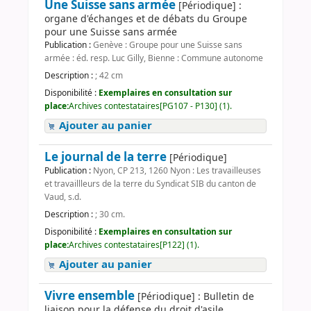
Une Suisse sans armée
[Périodique] :
organe d'échanges et de débats du Groupe
pour une Suisse sans armée
Publication :
Genève : Groupe pour une Suisse sans
armée : éd. resp. Luc Gilly, Bienne : Commune autonome
Description :
; 42 cm
Disponibilité :
Exemplaires en consultation sur
place:
Archives contestataires[PG107 - P130] (1).
Ajouter au panier
Le journal de la terre
[Périodique]
Publication :
Nyon, CP 213, 1260 Nyon : Les travailleuses
et travaillleurs de la terre du Syndicat SIB du canton de
Vaud, s.d.
Description :
; 30 cm.
Disponibilité :
Exemplaires en consultation sur
place:
Archives contestataires[P122] (1).
Ajouter au panier
Vivre ensemble
[Périodique] : Bulletin de
liaison pour la défense du droit d'asile