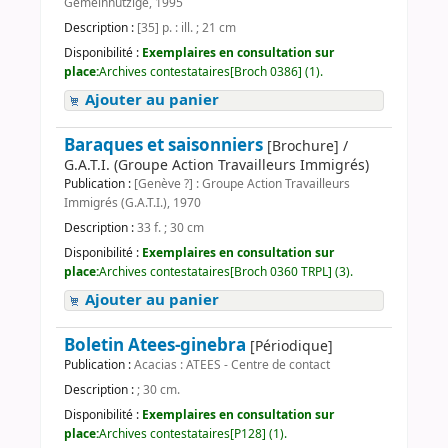
Gemeinnützige, 1995
Description :
[35] p. : ill. ; 21 cm
Disponibilité :
Exemplaires en consultation sur
place:
Archives contestataires[Broch 0386] (1).
Ajouter au panier
Baraques et saisonniers
[Brochure] /
G.A.T.I. (Groupe Action Travailleurs Immigrés)
Publication :
[Genève ?] : Groupe Action Travailleurs
Immigrés (G.A.T.I.), 1970
Description :
33 f. ; 30 cm
Disponibilité :
Exemplaires en consultation sur
place:
Archives contestataires[Broch 0360 TRPL] (3).
Ajouter au panier
Boletin Atees-ginebra
[Périodique]
Publication :
Acacias : ATEES - Centre de contact
Description :
; 30 cm.
Disponibilité :
Exemplaires en consultation sur
place:
Archives contestataires[P128] (1).