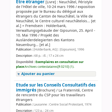
Etre étranger
[Livre] : Neuchâtel, Péristyle
de l'Hôtel de ville, 10-24 mars 1996 / exposition
proposée par le Bureau du délégué aux
étrangers du Canton de Neuchâtel, la Ville de
Neuchâtel, le Centre culturel neuchâtelois... [et
al.] = Fremdsein : Holderbank,
Verwaltungsgebäude der Gipsunion, 25. April -
10. Mai 1996 / Projekt des
Ausländerdelegierten des Kantons
Neuenburg... [et al.]
Publication :
[Holderbank, AG] : [Gipsunion], 1996
Description :
68 p. : ill. ; 17 x 24 cm
Disponibilité :
Exemplaires en consultation sur
place:
Archives contestataires[R 0210] (1).
Ajouter au panier
Etude sur les Conseils Consultatifs des
immigrés
[Brochure] / La Fraternité, Centre
de rencontre du CSP pour les travailleurs
étrangers
Publication :
Lausanne : Centre Social Protestant, 1974
Description :
123 p. ; 24 cm