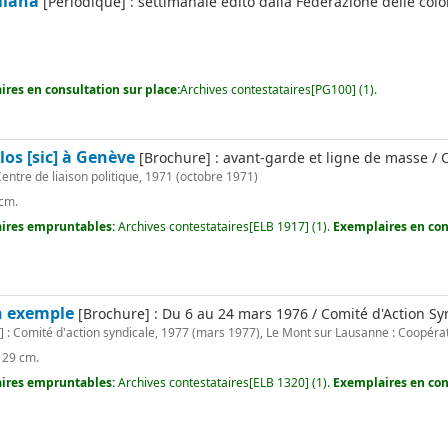
liana
[Périodique] : settimanale edito dalla Federazione delle colon
res en consultation sur place:
Archives contestataires[PG100] (1).
os [sic] à Genève
[Brochure] : avant-garde et ligne de masse / C
entre de liaison politique, 1971 (octobre 1971)
 cm.
ires empruntables:
Archives contestataires[ELB 1917] (1).
Exemplaires en con
n exemple
[Brochure] : Du 6 au 24 mars 1976 / Comité d'Action Synd
 : Comité d'action syndicale, 1977 (mars 1977), Le Mont sur Lausanne : Coopéra
 ; 29 cm.
ires empruntables:
Archives contestataires[ELB 1320] (1).
Exemplaires en con