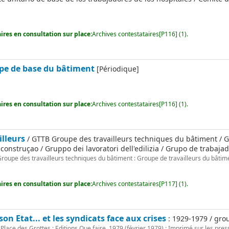
res en consultation sur place:
Archives contestataires[P116] (1).
pe de base du bâtiment
[Périodique]
res en consultation sur place:
Archives contestataires[P116] (1).
illeurs
/ GTTB Groupe des travailleurs techniques du bâtiment / G
onstruçao / Gruppo dei lavoratori dell'edilizia / Grupo de trabaja
roupe des travailleurs techniques du bâtiment : Groupe de travailleurs du bâtim
res en consultation sur place:
Archives contestataires[P117] (1).
son Etat... et les syndicats face aux crises
: 1929-1979 / grou
Place des Grottes : Editions Que faire, 1979 (février 1979) : Imprimé sur les pre