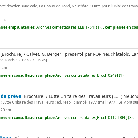
ité d'action syndicale, La Chaux-de-Fond, Neuchâtel : Lutte pour l'unité des travail
 cm.
ires empruntables:
Archives contestataires[ELB 1764] (1).
Exemplaires en con
[Brochure] / Calvet, G. Berger ; présenté par POP neuchâtelois, La 
e-Fonds : G. Berger, [1976]
21 cm
res en consultation sur place:
Archives contestataires[Broch 0249] (1).
 de grève
[Brochure] / Lutte Unitaire des Travailleurs (LUT) Neuch
: Lutte Unitaire des Travailleurs : éd. resp. P. Jambé, 1977 (mai 1977), Le Mont 
 ; 29 cm.
res en consultation sur place:
Archives contestataires[Broch 0112 TRPL] (3).