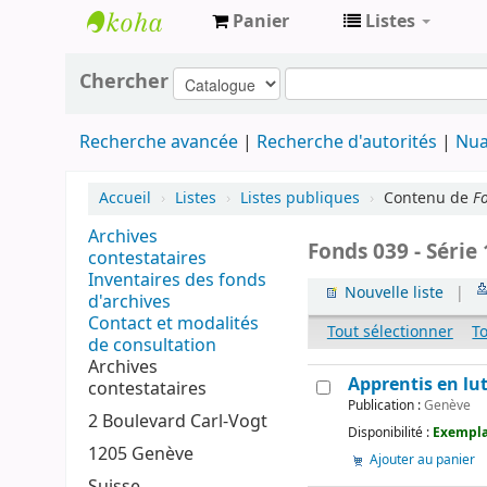
Panier
Listes
Archives
Chercher
contestataires
Recherche avancée
Recherche d'autorités
Nua
Accueil
›
Listes
›
Listes publiques
›
Contenu de
Fo
Archives
Fonds 039 - Série
contestataires
Inventaires des fonds
Nouvelle liste
|
d'archives
Contact et modalités
Tout sélectionner
T
de consultation
Archives
Apprentis en lu
contestataires
Publication :
Genève
2 Boulevard Carl-Vogt
Disponibilité :
Exempla
1205 Genève
Ajouter au panier
Suisse