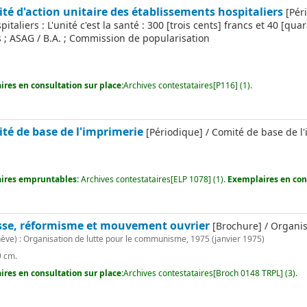
té d'action unitaire des établissements hospitaliers
[Péri
italiers : L'unité c'est la santé : 300 [trois cents] francs et 40 [q
s ; ASAG / B.A. ; Commission de popularisation
res en consultation sur place:
Archives contestataires[P116] (1).
ité de base de l'imprimerie
[Périodique] / Comité de base de l
ires empruntables:
Archives contestataires[ELP 1078] (1).
Exemplaires en cons
sse, réformisme et mouvement ouvrier
[Brochure] / Organi
ve) : Organisation de lutte pour le communisme, 1975 (janvier 1975)
9 cm.
res en consultation sur place:
Archives contestataires[Broch 0148 TRPL] (3).