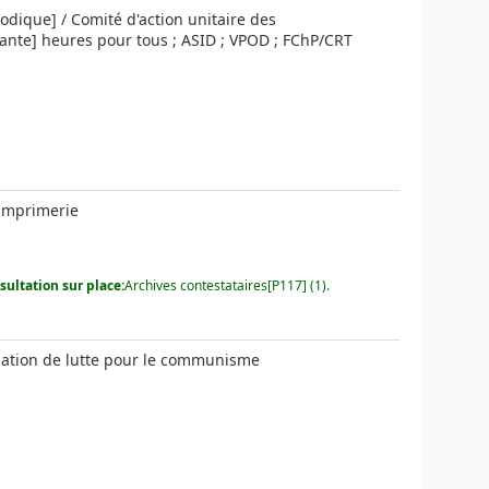
odique] / Comité d'action unitaire des
uarante] heures pour tous ; ASID ; VPOD ; FChP/CRT
'imprimerie
ultation sur place:
Archives contestataires[P117] (1).
sation de lutte pour le communisme