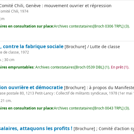
Comité Chili, Genève : mouvement ouvrier et répression
omité Chili, 1974
 cm
res en consultation sur place:
Archives contestataires[Broch 0306 TRPL] (3).
l, contre la fabrique sociale
[Brochure] / Lutte de classe
te de classe, 1972
p. ; 30 cm
ires empruntables:
Archives contestataires[Broch 0539 DBL] (1).
En prêt (1).
tion ouvrière et démocratie
[Brochure] : à propos du Manifeste 
se postale 80, 1213 Petit-Lancy : Collectif de militants syndicaux, 1978 (1er mai
 ; 21 cm.
res en consultation sur place:
Archives contestataires[Broch 0043 TRPL] (3).
laires, attaquons les profits !
[Brochure] ; Comité d'action sy