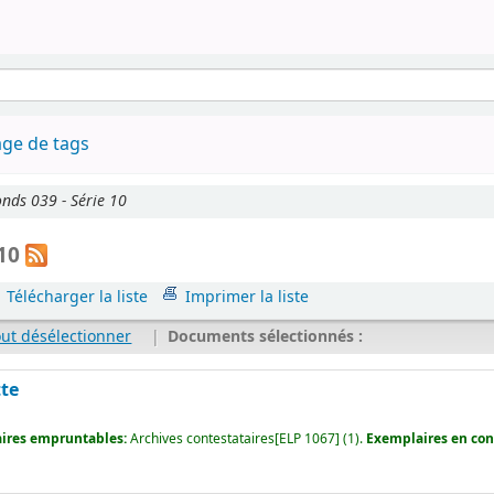
ge de tags
nds 039 - Série 10
 10
Télécharger la liste
Imprimer la liste
out désélectionner
|
Documents sélectionnés :
tte
ires empruntables:
Archives contestataires[ELP 1067] (1).
Exemplaires en cons