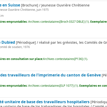
e en Suisse
[Brochure] / Jeunesse Ouvrière Chrétienne
nesse Ouvrière Chrétienne, juin 1975
 cm
ires empruntables:
Archives contestataires[Broch 0327 DBLE] (1).
Exemplaires
e Dubied
[Périodique] / réalisé par les grévistes, les Comités de G
omité de soutien, 1976
res en consultation sur place:
Archives contestataires[P136] (1).
 des travailleurs de l'imprimerie du canton de Genève
[Pé
ires empruntables:
Archives contestataires[ELP 1077] (1).
Exemplaires en cons
é unitaire de base des travailleurs hospitaliers
[Périodiqu
e unitario de base de los trabajadores de los hospitales / Comité u