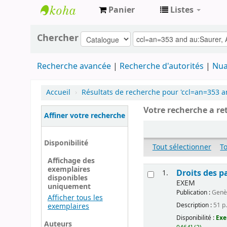
Panier
Listes
Archives
Chercher
contestataires
Recherche avancée
Recherche d'autorités
Nua
Accueil
›
Résultats de recherche pour 'ccl=an=353 a
Votre recherche a re
Affiner votre recherche
Disponibilité
Tout sélectionner
T
Affichage des
exemplaires
Droits des p
1.
disponibles
EXEM
uniquement
Publication :
Genè
Afficher tous les
Description :
51 p.
exemplaires
Disponibilité :
Exe
Auteurs