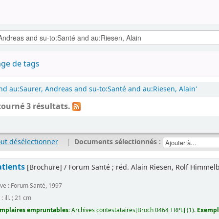
ge de tags
nd au:Saurer, Andreas and su-to:Santé and au:Riesen, Alain'
tourné 3 résultats.
out désélectionner
|
Documents sélectionnés :
atients
[Brochure] / Forum Santé ; réd. Alain Riesen, Rolf Himmel
ve : Forum Santé, 1997
 : ill. ; 21 cm
mplaires empruntables:
Archives contestataires[Broch 0464 TRPL] (1).
Exempla