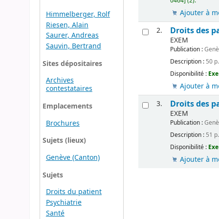
0464] (2).
Ajouter à m
Himmelberger, Rolf
Riesen, Alain
Droits des p
2.
Saurer, Andreas
EXEM
Sauvin, Bertrand
Publication :
Genè
Description :
50 p.
Sites dépositaires
Disponibilité :
Exe
Archives
Ajouter à m
contestataires
Droits des p
3.
Emplacements
EXEM
Brochures
Publication :
Genè
Description :
51 p.
Sujets (lieux)
Disponibilité :
Exe
Genève (Canton)
Ajouter à m
Sujets
Droits du patient
Psychiatrie
Santé