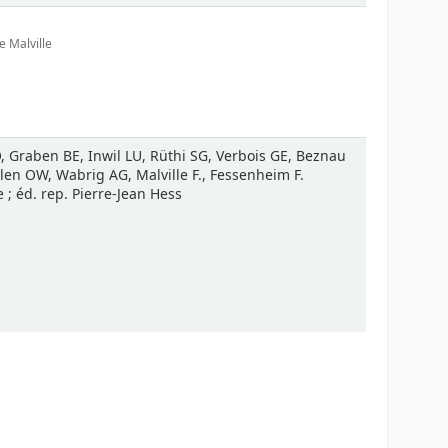
e Malville
 Graben BE, Inwil LU, Rüthi SG, Verbois GE, Beznau
en OW, Wabrig AG, Malville F., Fessenheim F.
; éd. rep. Pierre-Jean Hess