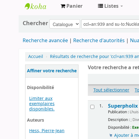
Panier
Listes
Archives
Chercher
contestataires
Recherche avancée
Recherche d'autorités
Nua
Accueil
›
Résultats de recherche pour 'ccl=an:939 an
Votre recherche a re
Affiner votre recherche
Disponibilité
Tout sélectionner
T
Limiter aux
exemplaires
Superpholix
1.
disponibles.
Publication :
Lhuis
Auteurs
Description :
; Di
Disponibilité :
Exe
Hess, Pierre-Jean
Ajouter à m