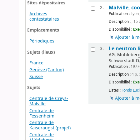
Sites dépositaires
Malville, co
2.
Archives
Publication :
Lyon,
contestataires
Description :
; 15 
Disponibilité :
Exe
Emplacements
Ajouter à m
Périodiques
Le neutron 
3.
Sujets (lieux)
AG, Mühleberg 
Schwörstadt D,
France
Publication :
1977-
Genève (Canton)
Description :
4 p. :
Suisse
Disponibilité :
Exe
Sujets
Listes :
Fonds Luc
Ajouter à m
Centrale de Creys-
Malville
Centrale de
Fessenheim
Centrale de
Kaiseraugst (projet)
Centrale de