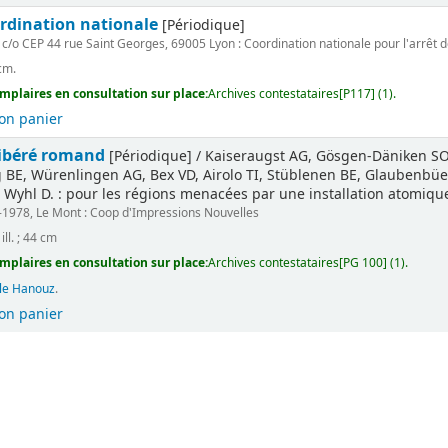
ordination nationale
[Périodique]
 c/o CEP 44 rue Saint Georges, 69005 Lyon : Coordination nationale pour l'arrêt d
cm.
mplaires en consultation sur place:
Archives contestataires[P117] (1).
on panier
libéré romand
[Périodique] / Kaiseraugst AG, Gösgen-Däniken SO,
BE, Würenlingen AG, Bex VD, Airolo TI, Stüblenen BE, Glaubenbüel
 Wyhl D. : pour les régions menacées par une installation atomique 
1978, Le Mont : Coop d'Impressions Nouvelles
 ill. ; 44 cm
mplaires en consultation sur place:
Archives contestataires[PG 100] (1).
ile Hanouz
.
on panier