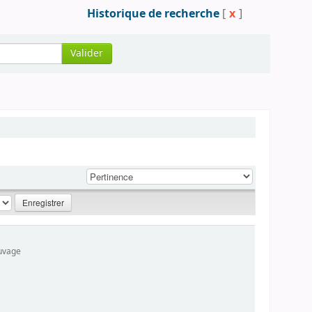
Historique de recherche
[
x
]
Valider
auvage