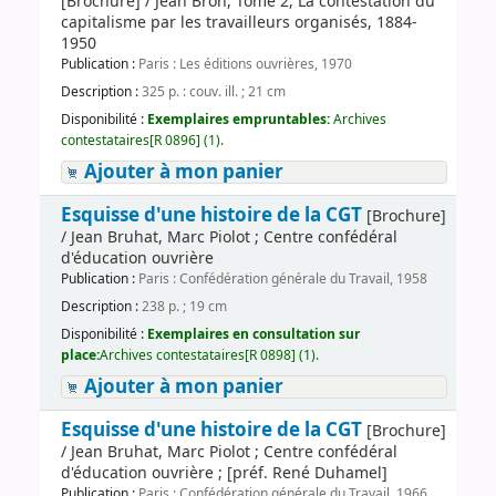
[Brochure] / Jean Bron, Tome 2, La contestation du
capitalisme par les travailleurs organisés, 1884-
1950
Publication :
Paris : Les éditions ouvrières, 1970
Description :
325 p. : couv. ill. ; 21 cm
Disponibilité :
Exemplaires empruntables:
Archives
contestataires[R 0896] (1).
Ajouter à mon panier
Esquisse d'une histoire de la CGT
[Brochure]
/ Jean Bruhat, Marc Piolot ; Centre confédéral
d'éducation ouvrière
Publication :
Paris : Confédération générale du Travail, 1958
Description :
238 p. ; 19 cm
Disponibilité :
Exemplaires en consultation sur
place:
Archives contestataires[R 0898] (1).
Ajouter à mon panier
Esquisse d'une histoire de la CGT
[Brochure]
/ Jean Bruhat, Marc Piolot ; Centre confédéral
d'éducation ouvrière ; [préf. René Duhamel]
Publication :
Paris : Confédération générale du Travail, 1966