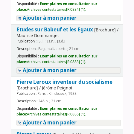
Disponibilité :
Exemplaires en consultation sur
place:
Archives contestataires[R 0884] (1).
Ajouter à mon panier
Etudes sur Babeuf et les Egaux
[Brochure] /
Maurice Dommanget
Publication :
[S.l.] : [s.n.], [s.d.]
Description :
Pag. mult. : portr. ; 21 cm
Disponibilité :
Exemplaires en consultation sur
place:
Archives contestataires[R 0883] (1).
Ajouter à mon panier
Pierre Leroux inventeur du socialisme
[Brochure] / Jérôme Peignot
Publication :
Paris : Klincksieck, 1988
Description :
246 p. ; 21 cm
Disponibilité :
Exemplaires en consultation sur
place:
Archives contestataires[R 0886] (1).
Ajouter à mon panier