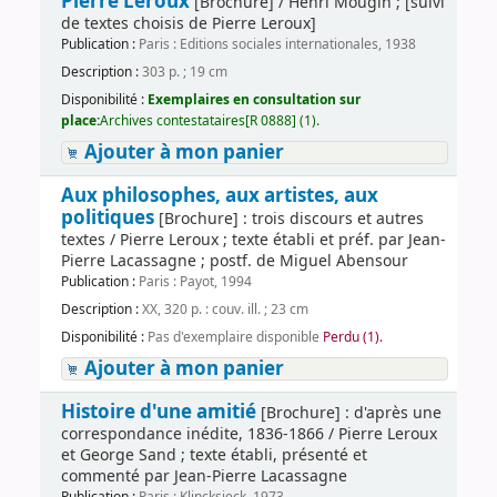
Pierre Leroux
[Brochure] / Henri Mougin ; [suivi
de textes choisis de Pierre Leroux]
Publication :
Paris : Editions sociales internationales, 1938
Description :
303 p. ; 19 cm
Disponibilité :
Exemplaires en consultation sur
place:
Archives contestataires[R 0888] (1).
Ajouter à mon panier
Aux philosophes, aux artistes, aux
politiques
[Brochure] : trois discours et autres
textes / Pierre Leroux ; texte établi et préf. par Jean-
Pierre Lacassagne ; postf. de Miguel Abensour
Publication :
Paris : Payot, 1994
Description :
XX, 320 p. : couv. ill. ; 23 cm
Disponibilité :
Pas d'exemplaire disponible
Perdu (1).
Ajouter à mon panier
Histoire d'une amitié
[Brochure] : d'après une
correspondance inédite, 1836-1866 / Pierre Leroux
et George Sand ; texte établi, présenté et
commenté par Jean-Pierre Lacassagne
Publication :
Paris : Klincksieck, 1973