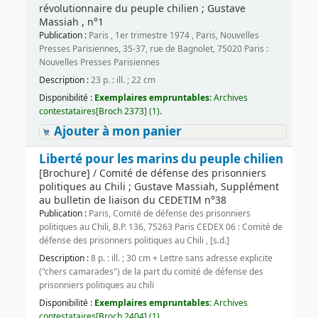
révolutionnaire du peuple chilien ; Gustave
Massiah , n°1
Publication :
Paris , 1er trimestre 1974 , Paris, Nouvelles
Presses Parisiennes, 35-37, rue de Bagnolet, 75020 Paris :
Nouvelles Presses Parisiennes
Description :
23 p. : ill. ; 22 cm
Disponibilité :
Exemplaires empruntables:
Archives
contestataires[Broch 2373] (1).
Ajouter à mon panier
Liberté pour les marins du peuple chilien
[Brochure] / Comité de défense des prisonniers
politiques au Chili ; Gustave Massiah, Supplément
au bulletin de liaison du CEDETIM n°38
Publication :
Paris, Comité de défense des prisonniers
politiques au Chili, B.P. 136, 75263 Paris CEDEX 06 : Comité de
défense des prisonners politiques au Chili , [s.d.]
Description :
8 p. : ill. ; 30 cm + Lettre sans adresse explicite
("chers camarades") de la part du comité de défense des
prisonniers politiques au chili
Disponibilité :
Exemplaires empruntables:
Archives
contestataires[Broch 2404] (1).