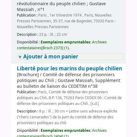
révolutionnaire du peuple chilien ; Gustave
Massiah , n°1
Publication :
Paris , 1er trimestre 1974 , Paris, Nouvelles
Presses Parisiennes, 35-37, rue de Bagnolet, 75020 Paris :
Nouvelles Presses Parisiennes
Description :
23 p. : ill. ; 22 cm
Disponibilité :
Exemplaires empruntables:
Archives
contestataires[Broch 2373] (1).
Ajouter à mon panier
Liberté pour les marins du peuple chilien
[Brochure] / Comité de défense des prisonniers
politiques au Chili ; Gustave Massiah, Supplément
au bulletin de liaison du CEDETIM n°38
Publication :
Paris, Comité de défense des prisonniers
politiques au Chili, B.P. 136, 75263 Paris CEDEX 06 : Comité de
défense des prisonners politiques au Chili , [s.d.]
Description :
8 p. : ill. ; 30 cm + Lettre sans adresse explicite
("chers camarades") de la part du comité de défense des
prisonniers politiques au chili
Disponibilité :
Exemplaires empruntables:
Archives
contestataires[Broch 2404] (1).