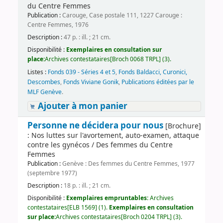
du Centre Femmes
Publication :
Carouge, Case postale 111, 1227 Carouge :
Centre Femmes, 1976
Description :
47 p. : ill. ; 21 cm.
Disponibilité :
Exemplaires en consultation sur
place:
Archives contestataires[Broch 0068 TRPL] (3).
Listes :
Fonds 039 - Séries 4 et 5
,
Fonds Baldacci, Curonici,
Descombes
,
Fonds Viviane Gonik
,
Publications éditées par le
MLF Genève
.
Ajouter à mon panier
Personne ne décidera pour nous
[Brochure]
: Nos luttes sur l'avortement, auto-examen, attaque
contre les gynécos / Des femmes du Centre
Femmes
Publication :
Genève : Des femmes du Centre Femmes, 1977
(septembre 1977)
Description :
18 p. : ill. ; 21 cm.
Disponibilité :
Exemplaires empruntables:
Archives
contestataires[ELB 1569] (1).
Exemplaires en consultation
sur place:
Archives contestataires[Broch 0204 TRPL] (3).