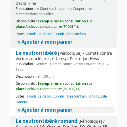
David Hiler
Publication :
Le Mont sur Lausanne : Coopérative
d'impressions nouvelles
Disponibilité :
Exemplaires en consultation sur
place:
Archives contestataires[P100] (1).
Listes :
Fonds Baldacci, Curonici, Descombes
.
Ajouter à mon panier
Le neutron libéré
[Périodique] / Comité contre
Verbois nucléaire ; éd. resp. Pierre-Jan Hess
Publication :
Genève : Comité contre Verbois nucléaire, 1973-
1976
Description :
: ill. ; 30 cm
Disponibilité :
Exemplaires en consultation sur
place:
Archives contestataires[PG100] (1).
Listes :
Fonds Baldacci, Curonici, Descombes
,
Fonds Lucile
Hanouz
.
Ajouter à mon panier
Le neutron libéré romand
[Périodique] /
Kaiseraugst AG, Gösgen-Däniken SO, Graben BE,