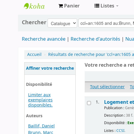
Panier
Listes
Archives
Chercher
contestataires
Recherche avancée
Recherche d'autorités
Nua
Accueil
›
Résultats de recherche pour 'ccl=an:1605
Votre recherche a re
Affiner votre recherche
Disponibilité
Tout sélectionner
T
Limiter aux
exemplaires
Logement et 
1.
disponibles.
Publication :
Genèv
Auteurs
Description :
38 f.
Disponibilité :
Exe
Baillif, Daniel
Listes :
CCSI
.
Brunn, Marc