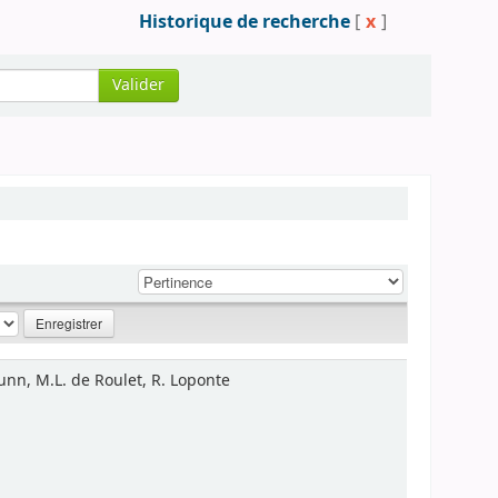
Historique de recherche
[
x
]
Valider
runn, M.L. de Roulet, R. Loponte