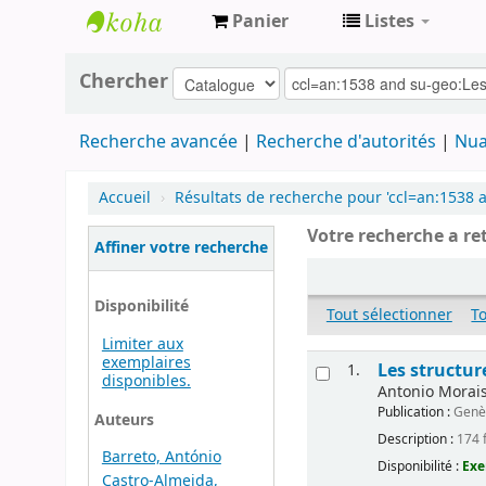
Panier
Listes
Archives
Chercher
contestataires
Recherche avancée
Recherche d'autorités
Nua
Accueil
›
Résultats de recherche pour 'ccl=an:1538 
Votre recherche a re
Affiner votre recherche
Disponibilité
Tout sélectionner
T
Limiter aux
exemplaires
Les structur
1.
disponibles.
Antonio Morais-
Publication :
Genèv
Auteurs
Description :
174 f
Barreto, António
Disponibilité :
Exe
Castro-Almeida,