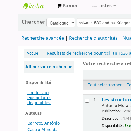
Panier
Listes
Archives
Chercher
contestataires
Recherche avancée
Recherche d'autorités
Nua
Accueil
›
Résultats de recherche pour 'ccl=an:1536 
Votre recherche a re
Affiner votre recherche
Disponibilité
Tout sélectionner
T
Limiter aux
exemplaires
Les structur
1.
disponibles.
Antonio Morais-
Publication :
Genèv
Auteurs
Description :
174 f
Barreto, António
Disponibilité :
Exe
Castro-Almeida,