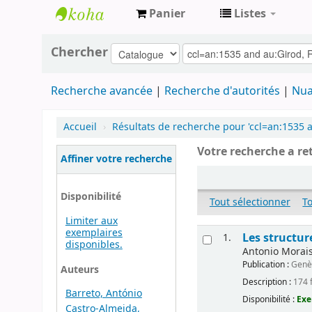
Panier
Listes
Archives
Chercher
contestataires
Recherche avancée
Recherche d'autorités
Nua
Accueil
›
Résultats de recherche pour 'ccl=an:1535 a
Votre recherche a re
Affiner votre recherche
Disponibilité
Tout sélectionner
T
Limiter aux
exemplaires
Les structur
1.
disponibles.
Antonio Morais-
Publication :
Genèv
Auteurs
Description :
174 f
Barreto, António
Disponibilité :
Exe
Castro-Almeida,