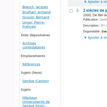
Ajouter à m
Boesch, Jacques
2 siècles de
2.
Brulhart, Armand
2000, De Bel-Ai
Gruson, Bernard
Publication :
Genè
Unger, Pierre-
Description :
351 p
François
Disponibilité :
Exe
Sites dépositaires
Ajouter à m
Archives
contestataires
Emplacements
Références
Sujets (lieux)
Genève (Canton)
Sujets
Hôpitaux
Universitaires de
Genève (HUG) -