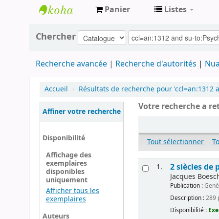
Panier
Listes
Archives
Chercher
contestataires
Recherche avancée
Recherche d'autorités
Nua
Accueil
›
Résultats de recherche pour 'ccl=an:1312 a
Votre recherche a re
Affiner votre recherche
Disponibilité
Tout sélectionner
T
Affichage des
exemplaires
2 siècles de
1.
disponibles
Jacques Boesch
uniquement
Publication :
Genè
Afficher tous les
Description :
289 p
exemplaires
Disponibilité :
Exe
Auteurs