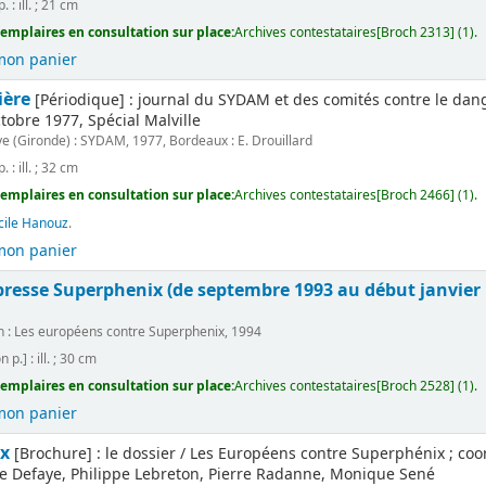
. : ill. ; 21 cm
emplaires en consultation sur place:
Archives contestataires[Broch 2313] (1).
mon panier
ière
[Périodique] : journal du SYDAM et des comités contre le dange
obre 1977, Spécial Malville
ye (Gironde) : SYDAM, 1977, Bordeaux : E. Drouillard
. : ill. ; 32 cm
emplaires en consultation sur place:
Archives contestataires[Broch 2466] (1).
cile Hanouz
.
mon panier
presse Superphenix (de septembre 1993 au début janvier 
n : Les européens contre Superphenix, 1994
 p.] : ill. ; 30 cm
emplaires en consultation sur place:
Archives contestataires[Broch 2528] (1).
mon panier
x
[Brochure] : le dossier / Les Européens contre Superphénix ; coord
e Defaye, Philippe Lebreton, Pierre Radanne, Monique Sené