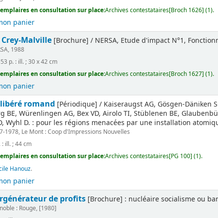
emplaires en consultation sur place:
Archives contestataires[Broch 1626] (1).
mon panier
 Crey-Malville
[Brochure] / NERSA, Etude d'impact N°1, Fonction
SA, 1988
53 p. : ill. ; 30 x 42 cm
emplaires en consultation sur place:
Archives contestataires[Broch 1627] (1).
mon panier
 libéré romand
[Périodique] / Kaiseraugst AG, Gösgen-Däniken SO
 BE, Würenlingen AG, Bex VD, Airolo TI, Stüblenen BE, Glaubenbüe
, Wyhl D. : pour les régions menacées par une installation atomiqu
7-1978, Le Mont : Coop d'Impressions Nouvelles
 : ill. ; 44 cm
emplaires en consultation sur place:
Archives contestataires[PG 100] (1).
cile Hanouz
.
mon panier
urgénérateur de profits
[Brochure] : nucléaire socialisme ou ba
noble : Rouge, [1980]