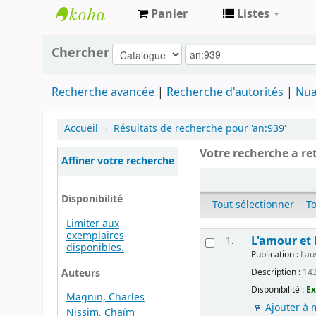
Panier
Listes
Archives
Chercher
contestataires
Recherche avancée
Recherche d'autorités
Nua
Accueil
›
Résultats de recherche pour 'an:939'
Votre recherche a re
Affiner votre recherche
Disponibilité
Tout sélectionner
T
Limiter aux
exemplaires
L'amour et 
1.
disponibles.
Publication :
Lau
Auteurs
Description :
143
Disponibilité :
Ex
Magnin, Charles
Ajouter à 
Nissim, Chaïm