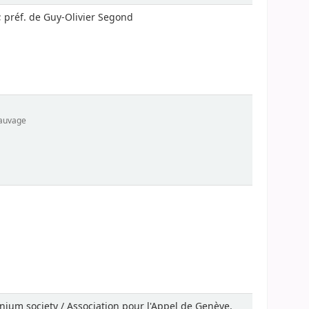
 ; préf. de Guy-Olivier Segond
sauvage
onium society / Association pour l'Appel de Genève,