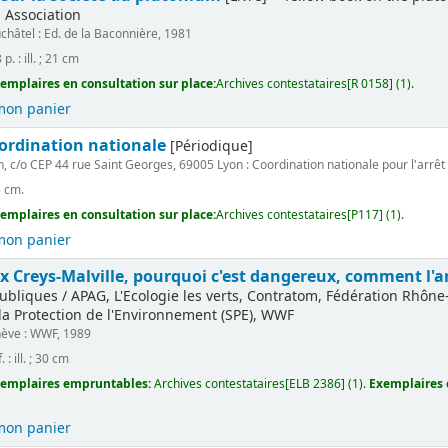
 Association
châtel : Ed. de la Baconnière, 1981
p. : ill. ; 21 cm
emplaires en consultation sur place:
Archives contestataires[R 0158] (1).
mon panier
oordination nationale
[Périodique]
n, c/o CEP 44 rue Saint Georges, 69005 Lyon : Coordination nationale pour l'arrêt 
5 cm.
emplaires en consultation sur place:
Archives contestataires[P117] (1).
mon panier
 Creys-Malville, pourquoi c'est dangereux, comment l'ar
 publiques / APAG, L'Ecologie les verts, Contratom, Fédération Rhône
la Protection de l'Environnement (SPE), WWF
ève : WWF, 1989
. : ill. ; 30 cm
emplaires empruntables:
Archives contestataires[ELB 2386] (1).
Exemplaires e
mon panier