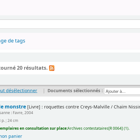
ge de tags
tourné 20 résultats.
out désélectionner
|
Documents sélectionnés :
le monstre
[Livre] : roquettes contre Creys-Malville / Chaïm Niss
sanne : Favre, 2004
 p. ; 24 cm
emplaires en consultation sur place:
Archives contestataires[R 0064] (1).
mon panier