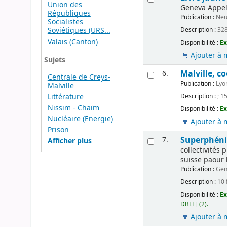
Union des
Geneva Appel
Républiques
Publication :
Neu
Socialistes
Description :
328 
Soviétiques (URS...
Valais (Canton)
Disponibilité :
Ex
Ajouter à 
Sujets
Malville, c
6.
Centrale de Creys-
Publication :
Lyo
Malville
Littérature
Description :
; 1
Nissim - Chaïm
Disponibilité :
Ex
Nucléaire (Energie)
Ajouter à 
Prison
Superphénix
7.
Afficher plus
collectivités
suisse paour 
Publication :
Gen
Description :
10 f
Disponibilité :
Ex
DBLE] (2).
Ajouter à 