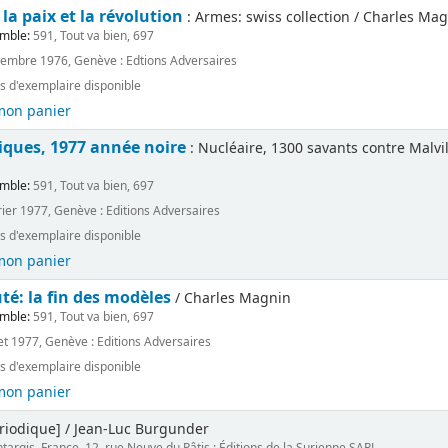
la paix et la révolution
: Armes: swiss collection / Charles Ma
emble:
591, Tout va bien, 697
embre 1976, Genève : Edtions Adversaires
s d'exemplaire disponible
mon panier
tiques, 1977 année noire
: Nucléaire, 1300 savants contre Malvill
emble:
591, Tout va bien, 697
rier 1977, Genève : Editions Adversaires
s d'exemplaire disponible
mon panier
: la fin des modèles
/ Charles Magnin
emble:
591, Tout va bien, 697
let 1977, Genève : Editions Adversaires
s d'exemplaire disponible
mon panier
riodique] / Jean-Luc Burgunder
targis, France, 12, rue Neuve du Pâtis : Éditions de la Surienne SARL