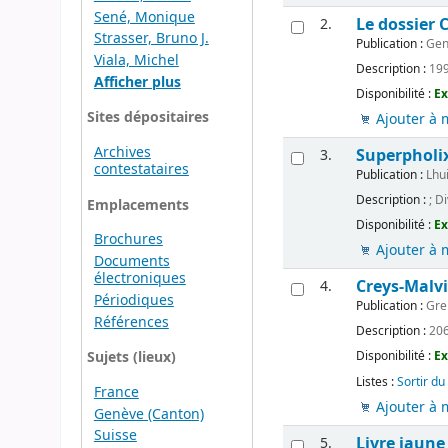
Sené, Monique
Le dossier 
2.
Strasser, Bruno J.
Publication :
Gen
Viala, Michel
Description :
199 
Afficher plus
Disponibilité :
Ex
Sites dépositaires
Ajouter à 
Archives
Superpholi
3.
contestataires
Publication :
Lhu
Description :
; D
Emplacements
Disponibilité :
Ex
Brochures
Ajouter à 
Documents
électroniques
Creys-Malvi
4.
Périodiques
Publication :
Gre
Références
Description :
206 
Disponibilité :
Ex
Sujets (lieux)
Listes :
Sortir du
France
Ajouter à 
Genève (Canton)
Suisse
Livre jaune
5.