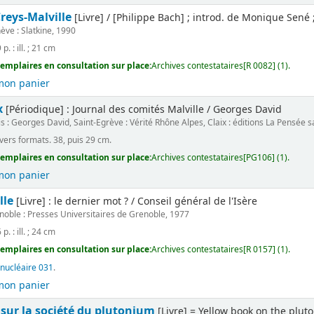
Creys-Malville
[Livre] / [Philippe Bach] ; introd. de Monique Sené
ève : Slatkine, 1990
p. : ill. ; 21 cm
emplaires en consultation sur place:
Archives contestataires[R 0082] (1).
mon panier
x
[Périodique] : Journal des comités Malville / Georges David
is : Georges David, Saint-Egrève : Vérité Rhône Alpes, Claix : éditions La Pensée 
ivers formats. 38, puis 29 cm.
emplaires en consultation sur place:
Archives contestataires[PG106] (1).
mon panier
lle
[Livre] : le dernier mot ? / Conseil général de l'Isère
noble : Presses Universitaires de Grenoble, 1977
p. : ill. ; 24 cm
emplaires en consultation sur place:
Archives contestataires[R 0157] (1).
 nucléaire 031
.
mon panier
 sur la société du plutonium
[Livre] = Yellow book on the plut