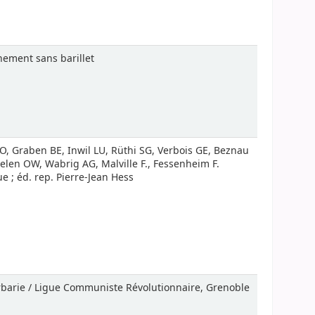
nement sans barillet
, Graben BE, Inwil LU, Rüthi SG, Verbois GE, Beznau
len OW, Wabrig AG, Malville F., Fessenheim F.
e ; éd. rep. Pierre-Jean Hess
rbarie / Ligue Communiste Révolutionnaire, Grenoble