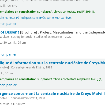
., ill. ; 21 cm.
emplaires en consultation sur place:
Archives contestataires[P139] (1).
cile Hanouz
,
Périodiques conservés par le MLF Genève
.
mon panier
of Dissent
[Brochure] : Protest, Masculinities, and the Independe
aukee : Society for Social Studies of Science (4S), 2022
. (30 p.) : ill. ; 29 cm
mon panier
ique d'information sur la centrale nucléaire de Creys-Ma
noble] : Conseil général de l'Isère, 1989
 f. ; 30 cm
emplaires en consultation sur place:
Archives contestataires[Broch 1625] (1).
mon panier
rgence concernant la centrale nucléaire de Creys-Malvill
oble : Tribunal administratif, 1988
. mult.] : ill. ; 30 cm