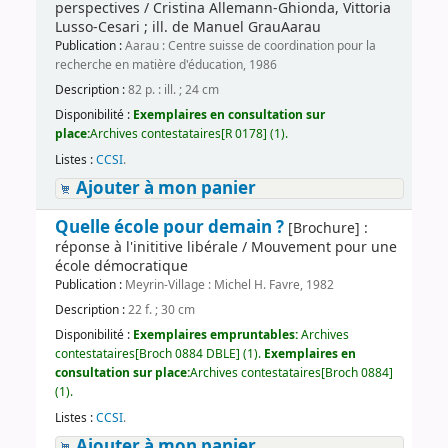
perspectives / Cristina Allemann-Ghionda, Vittoria
Lusso-Cesari ; ill. de Manuel GrauAarau
Publication :
Aarau : Centre suisse de coordination pour la
recherche en matière d'éducation, 1986
Description :
82 p. : ill. ; 24 cm
Disponibilité :
Exemplaires en consultation sur
place:
Archives contestataires[R 0178] (1).
Listes :
CCSI
.
Ajouter à mon panier
Quelle école pour demain ?
[Brochure] :
réponse à l'inititive libérale / Mouvement pour une
école démocratique
Publication :
Meyrin-Village : Michel H. Favre, 1982
Description :
22 f. ; 30 cm
Disponibilité :
Exemplaires empruntables:
Archives
contestataires[Broch 0884 DBLE] (1).
Exemplaires en
consultation sur place:
Archives contestataires[Broch 0884]
(1).
Listes :
CCSI
.
Ajouter à mon panier