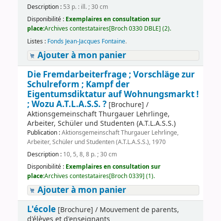
Description :
53 p. : ill. ; 30 cm
Disponibilité :
Exemplaires en consultation sur
place:
Archives contestataires[Broch 0330 DBLE] (2).
Listes :
Fonds Jean-Jacques Fontaine
.
Ajouter à mon panier
Die Fremdarbeiterfrage ; Vorschläge zur
Schulreform ; Kampf der
Eigentumsdiktatur auf Wohnungsmarkt !
; Wozu A.T.L.A.S.S. ?
[Brochure] /
Aktionsgemeinschaft Thurgauer Lehrlinge,
Arbeiter, Schüler und Studenten (A.T.L.A.S.S.)
Publication :
Aktionsgemeinschaft Thurgauer Lehrlinge,
Arbeiter, Schüler und Studenten (A.T.L.A.S.S.), 1970
Description :
10, 5, 8, 8 p. ; 30 cm
Disponibilité :
Exemplaires en consultation sur
place:
Archives contestataires[Broch 0339] (1).
Ajouter à mon panier
L'école
[Brochure] / Mouvement de parents,
d'élèves et d'enseignants