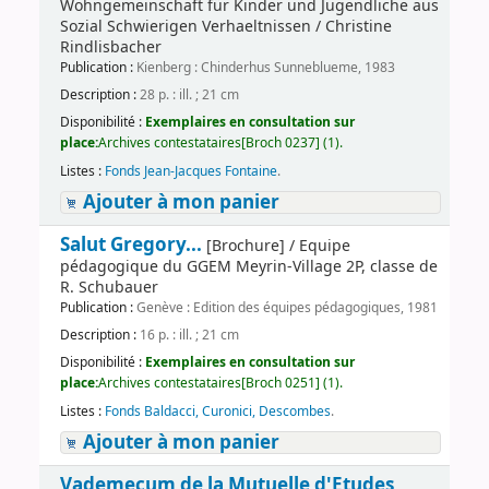
Wohngemeinschaft für Kinder und Jugendliche aus
Sozial Schwierigen Verhaeltnissen / Christine
Rindlisbacher
Publication :
Kienberg : Chinderhus Sunneblueme, 1983
Description :
28 p. : ill. ; 21 cm
Disponibilité :
Exemplaires en consultation sur
place:
Archives contestataires[Broch 0237] (1).
Listes :
Fonds Jean-Jacques Fontaine
.
Ajouter à mon panier
Salut Gregory...
[Brochure] / Equipe
pédagogique du GGEM Meyrin-Village 2P, classe de
R. Schubauer
Publication :
Genève : Edition des équipes pédagogiques, 1981
Description :
16 p. : ill. ; 21 cm
Disponibilité :
Exemplaires en consultation sur
place:
Archives contestataires[Broch 0251] (1).
Listes :
Fonds Baldacci, Curonici, Descombes
.
Ajouter à mon panier
Vademecum de la Mutuelle d'Etudes