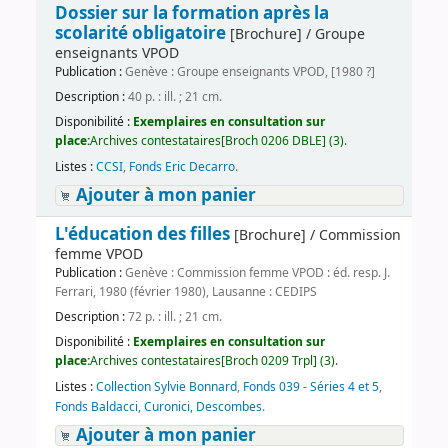
Dossier sur la formation après la
scolarité obligatoire
[Brochure] / Groupe
enseignants VPOD
Publication :
Genève : Groupe enseignants VPOD, [1980 ?]
Description :
40 p. : ill. ; 21 cm.
Disponibilité :
Exemplaires en consultation sur
place:
Archives contestataires[Broch 0206 DBLE] (3).
Listes :
CCSI
,
Fonds Eric Decarro
.
Ajouter à mon panier
L'éducation des filles
[Brochure] / Commission
femme VPOD
Publication :
Genève : Commission femme VPOD : éd. resp. J.
Ferrari, 1980 (février 1980), Lausanne : CEDIPS
Description :
72 p. : ill. ; 21 cm.
Disponibilité :
Exemplaires en consultation sur
place:
Archives contestataires[Broch 0209 Trpl] (3).
Listes :
Collection Sylvie Bonnard
,
Fonds 039 - Séries 4 et 5
,
Fonds Baldacci, Curonici, Descombes
.
Ajouter à mon panier