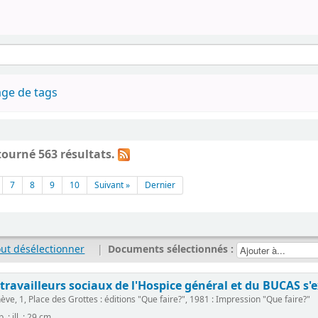
ge de tags
tourné 563 résultats.
7
8
9
10
Suivant »
Dernier
out désélectionner
|
Documents sélectionnés :
 travailleurs sociaux de l'Hospice général et du BUCAS s
ve, 1, Place des Grottes : éditions "Que faire?", 1981 : Impression "Que faire?"
. : ill. ; 29 cm.