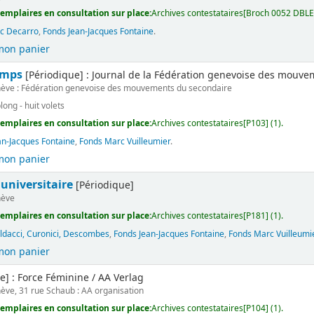
emplaires en consultation sur place:
Archives contestataires[Broch 0052 DBLE]
ic Decarro
,
Fonds Jean-Jacques Fontaine
.
mon panier
emps
[Périodique] : Journal de la Fédération genevoise des mouve
ève : Fédération genevoise des mouvements du secondaire
blong - huit volets
emplaires en consultation sur place:
Archives contestataires[P103] (1).
an-Jacques Fontaine
,
Fonds Marc Vuilleumier
.
mon panier
universitaire
[Périodique]
ève
emplaires en consultation sur place:
Archives contestataires[P181] (1).
ldacci, Curonici, Descombes
,
Fonds Jean-Jacques Fontaine
,
Fonds Marc Vuilleumi
mon panier
e] : Force Féminine / AA Verlag
ève, 31 rue Schaub : AA organisation
emplaires en consultation sur place:
Archives contestataires[P104] (1).