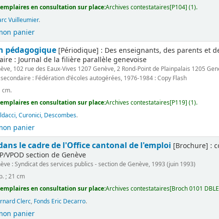
emplaires en consultation sur place:
Archives contestataires[P104] (1).
rc Vuilleumier
.
mon panier
n pédagogique
[Périodique] : Des enseignants, des parents et 
ire : Journal de la filière parallèle genevoise
ève, 102 rue des Eaux-Vives 1207 Genève, 2 Rond-Point de Plainpalais 1205 Ge
secondaire : Fédération d'écoles autogérées, 1976-1984 : Copy Flash
1 cm.
emplaires en consultation sur place:
Archives contestataires[P119] (1).
ldacci, Curonici, Descombes
.
mon panier
ans le cadre de l'Office cantonal de l'emploi
[Brochure] : c
P/VPOD section de Genève
ève : Syndicat des services publics - section de Genève, 1993 (juin 1993)
p. ; 21 cm
emplaires en consultation sur place:
Archives contestataires[Broch 0101 DBLE]
rnard Clerc
,
Fonds Eric Decarro
.
mon panier