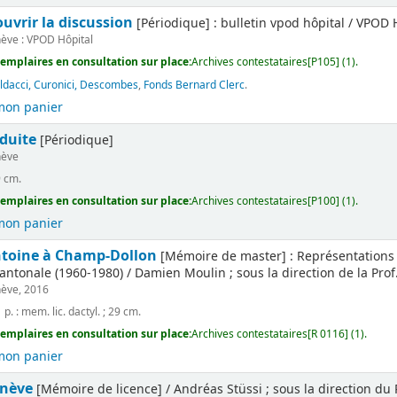
ouvrir la discussion
[Périodique] : bulletin vpod hôpital / VPOD 
ève : VPOD Hôpital
emplaires en consultation sur place:
Archives contestataires[P105] (1).
ldacci, Curonici, Descombes
,
Fonds Bernard Clerc
.
mon panier
duite
[Périodique]
ève
9 cm.
emplaires en consultation sur place:
Archives contestataires[P100] (1).
mon panier
ntoine à Champ-Dollon
[Mémoire de master] : Représentations 
cantonale (1960-1980) / Damien Moulin ; sous la direction de la Pr
ève, 2016
 p. : mem. lic. dactyl. ; 29 cm.
emplaires en consultation sur place:
Archives contestataires[R 0116] (1).
mon panier
enève
[Mémoire de licence] / Andréas Stüssi ; sous la direction du