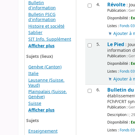
Bulletin
Révolte
4.
: Jo
d'information
Publication :
Gen
Bulletin FSCG
Disponibilité :
Ex
d'information
Histoire et société
Listes :
Fonds 039
Sablier
Ajouter à 
SIT Info. Supplément
Le Pied
5.
: Jou
Afficher plus
information de
Publication :
Gen
Sujets (lieux)
Disponibilité :
Ex
Genève (Canton)
Listes :
Fonds 039
Italie
Ajouter à 
Lausanne (Suisse.
Vaud)
Bulletin du
6.
Plainpalais (Suisse.
établissements
Genève)
FChP/CRT synd
Suisse
Publication :
Gen
Afficher plus
Description :
; 2
Sujets
Disponibilité :
Ex
Listes :
Fonds 039
Enseignement