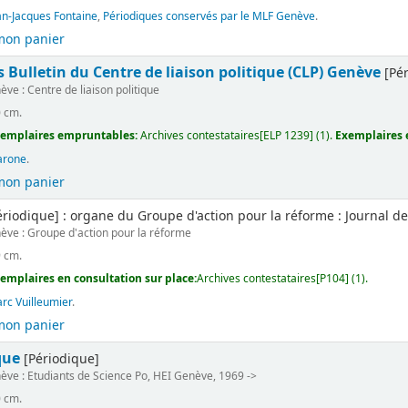
an-Jacques Fontaine
,
Périodiques conservés par le MLF Genève
.
mon panier
s Bulletin du Centre de liaison politique (CLP) Genève
[Pér
ve : Centre de liaison politique
0 cm.
emplaires empruntables:
Archives contestataires[ELP 1239] (1).
Exemplaires e
arone
.
mon panier
riodique] : organe du Groupe d'action pour la réforme : Journal de
ève : Groupe d'action pour la réforme
9 cm.
emplaires en consultation sur place:
Archives contestataires[P104] (1).
rc Vuilleumier
.
mon panier
que
[Périodique]
ève : Etudiants de Science Po, HEI Genève, 1969 ->
0 cm.