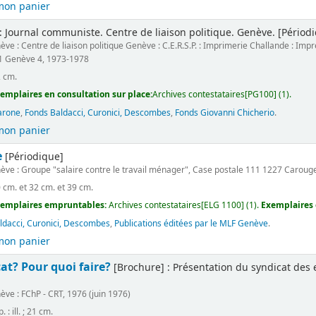
mon panier
: Journal communiste. Centre de liaison politique. Genève. [Périod
ève : Centre de liaison politique Genève : C.E.R.S.P. : Imprimerie Challande : I
1 Genève 4, 1973-1978
2 cm.
emplaires en consultation sur place:
Archives contestataires[PG100] (1).
arone
,
Fonds Baldacci, Curonici, Descombes
,
Fonds Giovanni Chicherio
.
mon panier
e
[Périodique]
ève : Groupe "salaire contre le travail ménager", Case postale 111 1227 Caroug
0 cm. et 32 cm. et 39 cm.
emplaires empruntables:
Archives contestataires[ELG 1100] (1).
Exemplaires 
ldacci, Curonici, Descombes
,
Publications éditées par le MLF Genève
.
mon panier
at? Pour quoi faire?
[Brochure] : Présentation du syndicat des 
ève : FChP - CRT, 1976 (juin 1976)
. : ill. ; 21 cm.