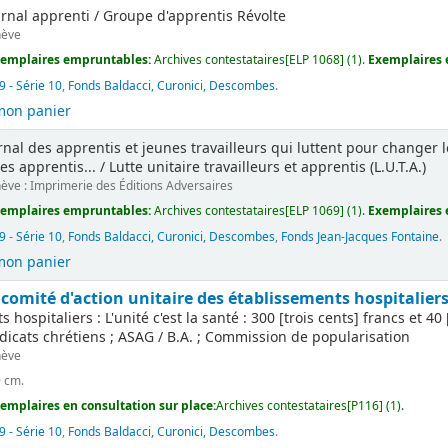
urnal apprenti / Groupe d'apprentis Révolte
ève
emplaires empruntables:
Archives contestataires[ELP 1068] (1).
Exemplaires e
 - Série 10
,
Fonds Baldacci, Curonici, Descombes
.
mon panier
rnal des apprentis et jeunes travailleurs qui luttent pour changer l
s apprentis... / Lutte unitaire travailleurs et apprentis (L.U.T.A.)
ève : Imprimerie des Éditions Adversaires
emplaires empruntables:
Archives contestataires[ELP 1069] (1).
Exemplaires e
 - Série 10
,
Fonds Baldacci, Curonici, Descombes
,
Fonds Jean-Jacques Fontaine
.
mon panier
 comité d'action unitaire des établissements hospitalier
 hospitaliers : L'unité c'est la santé : 300 [trois cents] francs et 
icats chrétiens ; ASAG / B.A. ; Commission de popularisation
ève
9 cm.
emplaires en consultation sur place:
Archives contestataires[P116] (1).
 - Série 10
,
Fonds Baldacci, Curonici, Descombes
.