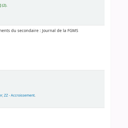
 (2).
ments du secondaire : Journal de la FGMS
er
,
ZZ - Accroissement
.