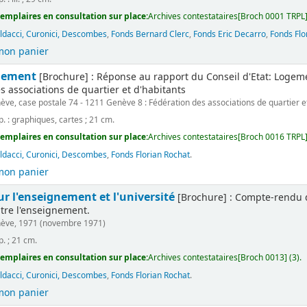
emplaires en consultation sur place:
Archives contestataires[Broch 0001 TRPL]
ldacci, Curonici, Descombes
,
Fonds Bernard Clerc
,
Fonds Eric Decarro
,
Fonds Flo
mon panier
ogement
[Brochure] : Réponse au rapport du Conseil d'Etat: Logemen
s associations de quartier et d'habitants
ève, case postale 74 - 1211 Genève 8 : Fédération des associations de quartier e
p. : graphiques, cartes ; 21 cm.
emplaires en consultation sur place:
Archives contestataires[Broch 0016 TRPL]
ldacci, Curonici, Descombes
,
Fonds Florian Rochat
.
mon panier
sur l'enseignement et l'université
[Brochure] : Compte-rendu 
tre l'enseignement.
ève, 1971 (novembre 1971)
p. ; 21 cm.
emplaires en consultation sur place:
Archives contestataires[Broch 0013] (3).
ldacci, Curonici, Descombes
,
Fonds Florian Rochat
.
mon panier