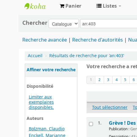
Panier
Listes
Archives
Chercher
contestataires
Recherche avancée
Recherche d'autorités
Nua
Accueil
›
Résultats de recherche pour 'an:403'
Votre recherche a re
Affiner votre recherche
1
2
3
4
5
6
Disponibilité
Limiter aux
exemplaires
disponibles.
Tout sélectionner
T
Auteurs
Grève ! Des
1.
Bolzman, Claudio
Publication :
Genè
Enckell, Marianne
Description :
43 p