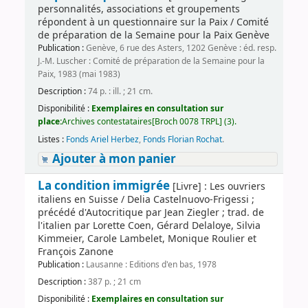
personnalités, associations et groupements
répondent à un questionnaire sur la Paix / Comité
de préparation de la Semaine pour la Paix Genève
Publication :
Genève, 6 rue des Asters, 1202 Genève : éd. resp.
J.-M. Luscher : Comité de préparation de la Semaine pour la
Paix, 1983 (mai 1983)
Description :
74 p. : ill. ; 21 cm.
Disponibilité :
Exemplaires en consultation sur
place:
Archives contestataires[Broch 0078 TRPL] (3).
Listes :
Fonds Ariel Herbez
,
Fonds Florian Rochat
.
Ajouter à mon panier
La condition immigrée
[Livre] : Les ouvriers
italiens en Suisse / Delia Castelnuovo-Frigessi ;
précédé d'Autocritique par Jean Ziegler ; trad. de
l'italien par Lorette Coen, Gérard Delaloye, Silvia
Kimmeier, Carole Lambelet, Monique Roulier et
François Zanone
Publication :
Lausanne : Editions d'en bas, 1978
Description :
387 p. ; 21 cm
Disponibilité :
Exemplaires en consultation sur