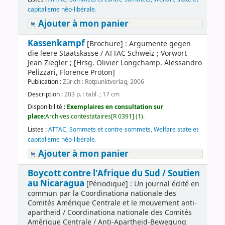
capitalisme néo-libérale
.
Ajouter à mon panier
Kassenkampf
[Brochure] : Argumente gegen
die leere Staatskasse / ATTAC Schweiz ; Vorwort
Jean Ziegler ; [Hrsg. Olivier Longchamp, Alessandro
Pelizzari, Florence Proton]
Publication :
Zürich : Rotpunktverlag, 2006
Description :
203 p. : tabl. ; 17 cm
Disponibilité :
Exemplaires en consultation sur
place:
Archives contestataires[R 0391] (1).
Listes :
ATTAC
,
Sommets et contre-sommets
,
Welfare state et
capitalisme néo-libérale
.
Ajouter à mon panier
Boycott contre l'Afrique du Sud / Soutien
au Nicaragua
[Périodique] : Un journal édité en
commun par la Coordinationa nationale des
Comités Amérique Centrale et le mouvement anti-
apartheid / Coordinationa nationale des Comités
Amérique Centrale / Anti-Apartheid-Bewegung