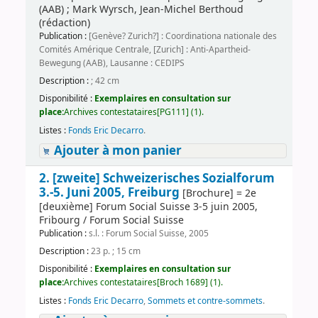
(AAB) ; Mark Wyrsch, Jean-Michel Berthoud
(rédaction)
Publication :
[Genève? Zurich?] : Coordinationa nationale des
Comités Amérique Centrale, [Zurich] : Anti-Apartheid-
Bewegung (AAB), Lausanne : CEDIPS
Description :
; 42 cm
Disponibilité :
Exemplaires en consultation sur
place:
Archives contestataires[PG111] (1).
Listes :
Fonds Eric Decarro
.
Ajouter à mon panier
2. [zweite] Schweizerisches Sozialforum
3.-5. Juni 2005, Freiburg
[Brochure] = 2e
[deuxième] Forum Social Suisse 3-5 juin 2005,
Fribourg / Forum Social Suisse
Publication :
s.l. : Forum Social Suisse, 2005
Description :
23 p. ; 15 cm
Disponibilité :
Exemplaires en consultation sur
place:
Archives contestataires[Broch 1689] (1).
Listes :
Fonds Eric Decarro
,
Sommets et contre-sommets
.