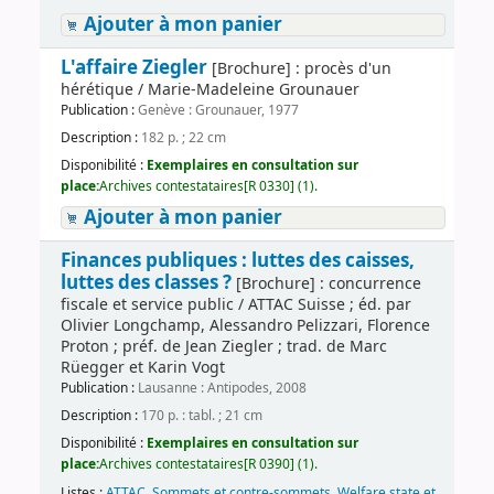
Ajouter à mon panier
L'affaire Ziegler
[Brochure] : procès d'un
hérétique / Marie-Madeleine Grounauer
Publication :
Genève : Grounauer, 1977
Description :
182 p. ; 22 cm
Disponibilité :
Exemplaires en consultation sur
place:
Archives contestataires[R 0330] (1).
Ajouter à mon panier
Finances publiques : luttes des caisses,
luttes des classes ?
[Brochure] : concurrence
fiscale et service public / ATTAC Suisse ; éd. par
Olivier Longchamp, Alessandro Pelizzari, Florence
Proton ; préf. de Jean Ziegler ; trad. de Marc
Rüegger et Karin Vogt
Publication :
Lausanne : Antipodes, 2008
Description :
170 p. : tabl. ; 21 cm
Disponibilité :
Exemplaires en consultation sur
place:
Archives contestataires[R 0390] (1).
Listes :
ATTAC
,
Sommets et contre-sommets
,
Welfare state et