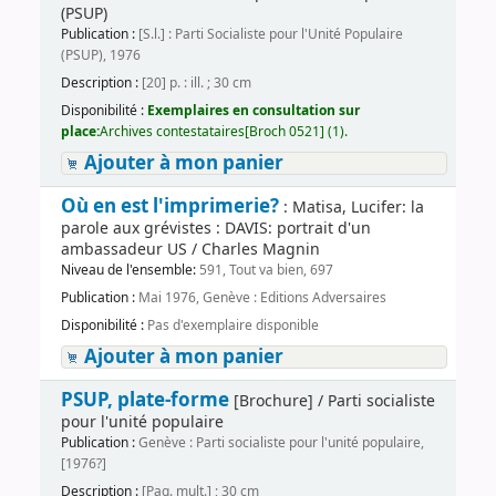
(PSUP)
Publication :
[S.l.] : Parti Socialiste pour l'Unité Populaire
(PSUP), 1976
Description :
[20] p. : ill. ; 30 cm
Disponibilité :
Exemplaires en consultation sur
place:
Archives contestataires[Broch 0521] (1).
Ajouter à mon panier
Où en est l'imprimerie?
: Matisa, Lucifer: la
parole aux grévistes : DAVIS: portrait d'un
ambassadeur US / Charles Magnin
Niveau de l'ensemble:
591, Tout va bien, 697
Publication :
Mai 1976, Genève : Editions Adversaires
Disponibilité :
Pas d'exemplaire disponible
Ajouter à mon panier
PSUP, plate-forme
[Brochure] / Parti socialiste
pour l'unité populaire
Publication :
Genève : Parti socialiste pour l'unité populaire,
[1976?]
Description :
[Pag. mult.] ; 30 cm