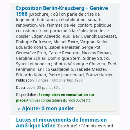
Exposition Berlin-Kreuzberg + Genève
1988
[Brochure] : où l'on parle de crise de
logement, habitation, réhabilitation, squatts,
rénovation, vie, femmes de vie, confort, politique,
coexistence / ont participé à la réalisation de ce
dossier Edgar Acevedo, Rudi Berli, Benoît Dubesset,
Philippe Dufresne, Michel Favre, Virginie Keller,
Eduardo Kohan, Isabelle Meister, Serge Pot,
Geneviève Preti, Carole Reverdin, Nicolas Roman,
Caroline Schlar, Dominique Stern, Sidney Stucki,
Synoël et Vopeclo ; photos Véronique Chevreu, Fred
Fehlmann, Enrico Gastaldello, Isabelle Meister,
Eduardo Kohan, Pierre Jeanrenaud, Fränzi Harder
Publication :
[Binges] : Orbis Tertius, 1988
Description :
28 p. : ill. ; 30 cm
Disponibilité :
Exemplaires en consultation sur
place:
Archives contestataires[Broch 0576] (1).
Ajouter à mon panier
Luttes et mouvements de femmes en
Amérique latine
[Brochure] / Féministes Nord-