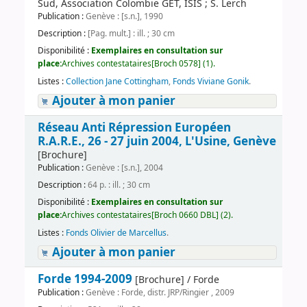
Sud, Association Colombie GET, ISIS ; S. Lerch
Publication :
Genève : [s.n.], 1990
Description :
[Pag. mult.] : ill. ; 30 cm
Disponibilité :
Exemplaires en consultation sur
place:
Archives contestataires[Broch 0578] (1).
Listes :
Collection Jane Cottingham
,
Fonds Viviane Gonik
.
Ajouter à mon panier
Réseau Anti Répression Européen
R.A.R.E., 26 - 27 juin 2004, L'Usine, Genève
[Brochure]
Publication :
Genève : [s.n.], 2004
Description :
64 p. : ill. ; 30 cm
Disponibilité :
Exemplaires en consultation sur
place:
Archives contestataires[Broch 0660 DBL] (2).
Listes :
Fonds Olivier de Marcellus
.
Ajouter à mon panier
Forde 1994-2009
[Brochure] / Forde
Publication :
Genève : Forde, distr. JRP/Ringier , 2009