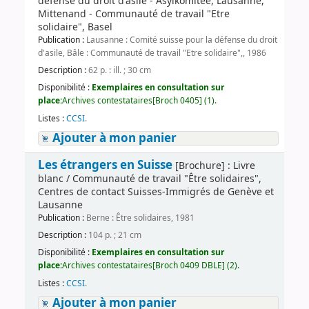
défense du droit d'asile - Asylkomitee, Lausanne,
Mittenand - Communauté de travail "Etre
solidaire", Basel
Publication :
Lausanne : Comité suisse pour la défense du droit
d'asile, Bâle : Communauté de travail "Etre solidaire",, 1986
Description :
62 p. : ill. ; 30 cm
Disponibilité :
Exemplaires en consultation sur
place:
Archives contestataires[Broch 0405] (1).
Listes :
CCSI
.
Ajouter à mon panier
Les étrangers en Suisse
[Brochure] : Livre
blanc / Communauté de travail "Être solidaires",
Centres de contact Suisses-Immigrés de Genève et
Lausanne
Publication :
Berne : Être solidaires, 1981
Description :
104 p. ; 21 cm
Disponibilité :
Exemplaires en consultation sur
place:
Archives contestataires[Broch 0409 DBLE] (2).
Listes :
CCSI
.
Ajouter à mon panier