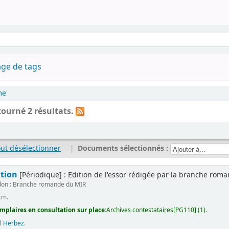
ge de tags
me'
tourné 2 résultats.
out désélectionner
|
Documents sélectionnés :
ation
[Périodique] : Edition de l'essor rédigée par la branche rom
don : Branche romande du MIR
cm.
mplaires en consultation sur place:
Archives contestataires[PG110] (1).
l Herbez
.