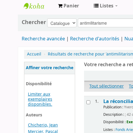
Panier
Listes
Archives
Chercher
contestataires
Recherche avancée
Recherche d'autorités
Nua
Accueil
›
Résultats de recherche pour 'antimilitaris
Votre recherche a re
Affiner votre recherche
Disponibilité
Tout sélectionner
T
Limiter aux
exemplaires
La réconcili
1.
disponibles.
Publication :
Yver
Auteurs
Description :
; 42 
Disponibilité :
Exe
Chicherio, Jean
Listes :
Fonds Arie
Mercier, Pascal