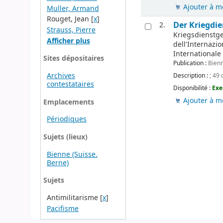
Ajouter à m
Muller, Armand
Rouget, Jean
[
x
]
Der Kriegdi
2.
Strauss, Pierre
Kriegsdienstgeg
Afficher plus
dell'Internazio
Internationale 
Sites dépositaires
Publication :
Bienn
Archives
Description :
; 49 
contestataires
Disponibilité :
Exe
Ajouter à m
Emplacements
Périodiques
Sujets (lieux)
Bienne (Suisse.
Berne)
Sujets
Antimilitarisme
[
x
]
Pacifisme