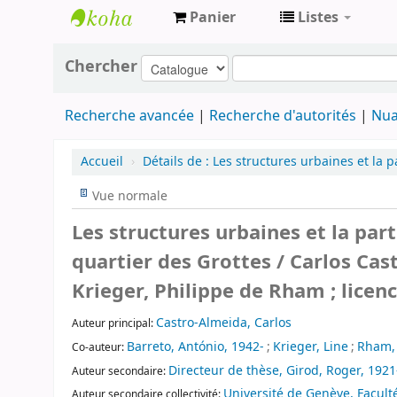
Panier
Listes
Archives
Chercher
contestataires
Recherche avancée
Recherche d'autorités
Nua
Accueil
›
Détails de :
Les structures urbaines et la p
Vue normale
Les structures urbaines et la part
quartier des Grottes / Carlos Ca
Krieger, Philippe de Rham ; licence
Castro-Almeida, Carlos
Auteur principal:
Barreto, António, 1942-
;
Krieger, Line
;
Rham, 
Co-auteur:
Directeur de thèse, Girod, Roger, 192
Auteur secondaire:
Université de Genève, Facult
Auteur secondaire collectivité: