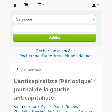
Archives
contestataires
Valider
Recherche avancée
Recherche d'autorités
Nuage de tags
Vue normale
L'anticapitaliste [Périodique] :
Journal de la gauche
anticapitaliste
Gygax, David
;
Gruber,
Auteur secondaire:
Charlotte
;
Sanchez, José
;
Mehrmann, Caroline