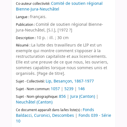
Comité de soutien régional
Co-auteur collectivité:
Bienne-Jura-Neuchâtel
français.
Langue :
Comité de soutien régional Bienne-
Publication :
Jura-Neuchâtel, [S.l.], [1972 ?]
10 p. : ill. ; 30 cm
Description :
La lutte des travailleurs de LIP est un
Résumé :
exemple qui montre comment s'opposer à la
restructuration capitaliste et aux licenciements.
Elle est une preuve de ce que nous, les ouvriers,
sommes capables lorsque nous sommes unis et
organisés. [Page de titre].
Lip, Besançon, 1867-1977
Sujet - Collectivité:
1057
|
5239
|
146
Sujet - Nom commun:
856
|
Jura (Canton)
|
Sujet - Nom géographique:
Neuchâtel (Canton)
Fonds
Ce document apparaît dans la/les liste(s) :
Baldacci, Curonici, Descombes
|
Fonds 039 - Série
10