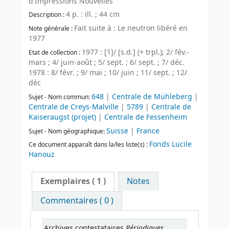
d'Impressions Nouvelles
4 p. : ill. ; 44 cm
Description :
Fait suite à : Le neutron libéré en
Note générale :
1977
1977 : [1]/ [s.d.] (+ trpl.); 2/ fév.-
Etat de collection :
mars ; 4/ juin-août ; 5/ sept. ; 6/ sept. ; 7/ déc.
1978 : 8/ févr. ; 9/ mai ; 10/ juin ; 11/ sept. ; 12/
déc
648
|
Centrale de Mühleberg
|
Sujet - Nom commun:
Centrale de Creys-Malville
|
5789
|
Centrale de
Kaiseraugst (projet)
|
Centrale de Fessenheim
Suisse
|
France
Sujet - Nom géographique:
Fonds Lucile
Ce document apparaît dans la/les liste(s) :
Hanouz
Exemplaires
( 1 )
Notes
Commentaires ( 0 )
Périodiques
Archives contestataires