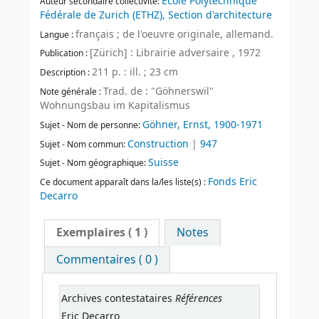
École Polytechnique
Auteur secondaire collectivité:
Fédérale de Zurich (ETHZ), Section d'architecture
français ; de l'oeuvre originale, allemand.
Langue :
[Zürich] : Librairie adversaire , 1972
Publication :
211 p. : ill. ; 23 cm
Description :
Trad. de : "Göhnerswil"
Note générale :
Wohnungsbau im Kapitalismus
Göhner, Ernst, 1900-1971
Sujet - Nom de personne:
Construction
|
947
Sujet - Nom commun:
Suisse
Sujet - Nom géographique:
Fonds Eric
Ce document apparaît dans la/les liste(s) :
Decarro
Exemplaires
( 1 )
Notes
Commentaires ( 0 )
Références
Archives contestataires
Eric Decarro