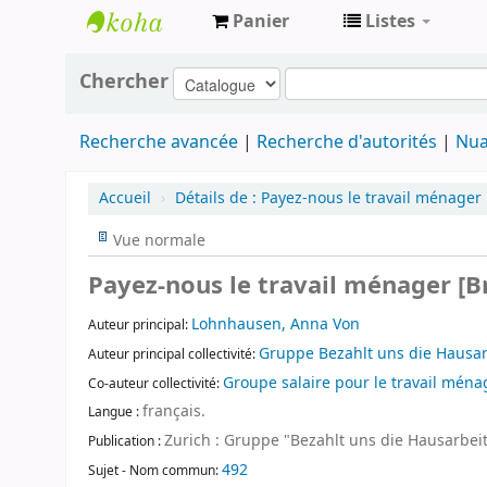
Panier
Listes
Archives
Chercher
contestataires
Recherche avancée
Recherche d'autorités
Nua
Accueil
›
Détails de :
Payez-nous le travail ménager
Vue normale
Payez-nous le travail ménager [
Lohnhausen, Anna Von
Auteur principal:
Gruppe Bezahlt uns die Hausar
Auteur principal collectivité:
Groupe salaire pour le travail ména
Co-auteur collectivité:
français.
Langue :
Zurich : Gruppe "Bezahlt uns die Hausarbeit
Publication :
492
Sujet - Nom commun: