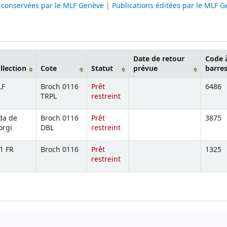
s conservées par le MLF Genève
|
Publications éditées par le MLF 
Date de retour
Code 
llection
Cote
Statut
prévue
barre
LF
Broch 0116
Prêt
6486
TRPL
restreint
da de
Broch 0116
Prêt
3875
orgi
DBL
restreint
1 FR
Broch 0116
Prêt
1325
restreint