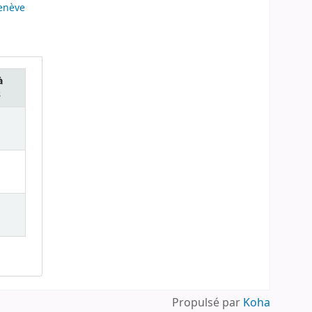
Genève
à
s
Propulsé par
Koha