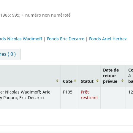
6; 1986: 995; + numéro non numéroté
nds Nicolas Wadimoff
|
Fonds Eric Decarro
|
Fonds Ariel Herbez
s ( 0 )
Date de
C
retour
à
Cote
Statut
prévue
ba
e; Nicolas Wadimoff; Ariel
P105
Prêt
12
 Pagani; Eric Decarro
restreint