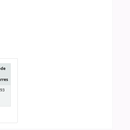
ode
rres
93