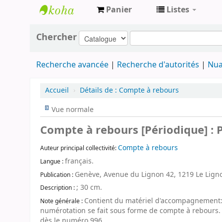
Panier
Listes
Archives
Chercher
contestataires
Recherche avancée
Recherche d'autorités
Nua
Accueil
›
Détails de :
Compte à rebours
Vue normale
Compte à rebours [Périodique] : P
Compte à rebours
Auteur principal collectivité:
français.
Langue :
Genève, Avenue du Lignon 42, 1219 Le Ligno
Publication :
; 30 cm.
Description :
Contient du matériel d'accompagnement: T
Note générale :
numérotation se fait sous forme de compte à rebours. 
dès le numéro 996.