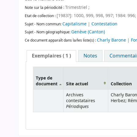
Trimestriel ;
Note sur la périodicité :
[1983?]: 1000, 999, 998, 997; 1984: 99
Etat de collection :
Capitalisme
|
Contestation
Sujet - Nom commun:
Genève (Canton)
Sujet - Nom géographique:
Charly Barone
|
Fo
Ce document apparaît dans la/les liste(s) :
Exemplaires
( 1 )
Notes
Commentaire
Type de
document
Site actuel
Collection
Archives
Charly Baron
contestataires
Herbez; Rémy
Périodiques