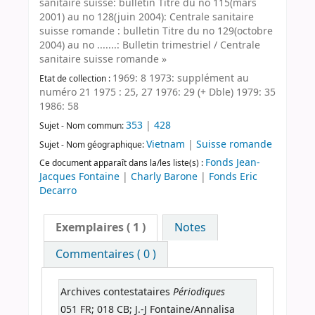
sanitaire suisse: bulletin Titre du no 115(mars
2001) au no 128(juin 2004): Centrale sanitaire
suisse romande : bulletin Titre du no 129(octobre
2004) au no .......: Bulletin trimestriel / Centrale
sanitaire suisse romande »
1969: 8 1973: supplément au
Etat de collection :
numéro 21 1975 : 25, 27 1976: 29 (+ Dble) 1979: 35
1986: 58
353
|
428
Sujet - Nom commun:
Vietnam
|
Suisse romande
Sujet - Nom géographique:
Fonds Jean-
Ce document apparaît dans la/les liste(s) :
Jacques Fontaine
|
Charly Barone
|
Fonds Eric
Decarro
Exemplaires
( 1 )
Notes
Commentaires ( 0 )
Périodiques
Archives contestataires
051 FR; 018 CB; J.-J Fontaine/Annalisa