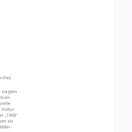
erches
n sorgten
ahren
urelle
 Kultur
on „1968“
sen als
968er-