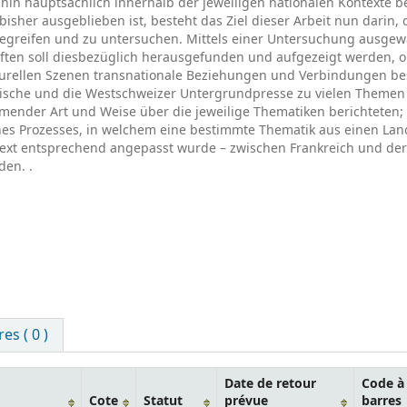
hin hauptsächlich innerhalb der jeweiligen nationalen Kontexte 
sher ausgeblieben ist, besteht das Ziel dieser Arbeit nun darin, 
egreifen und zu untersuchen. Mittels einer Untersuchung ausgew
ften soll diesbezüglich herausgefunden und aufgezeigt werden, ob
urellen Szenen transnationale Beziehungen und Verbindungen b
ösische und die Westschweizer Untergrundpresse zu vielen Themen
mender Art und Weise über die jeweilige Thematiken berichteten;
ines Prozesses, in welchem eine bestimmte Thematik aus einen Lan
text entsprechend angepasst wurde – zwischen Frankreich und der
en. .
s ( 0 )
Date de retour
Code à
Cote
Statut
prévue
barres