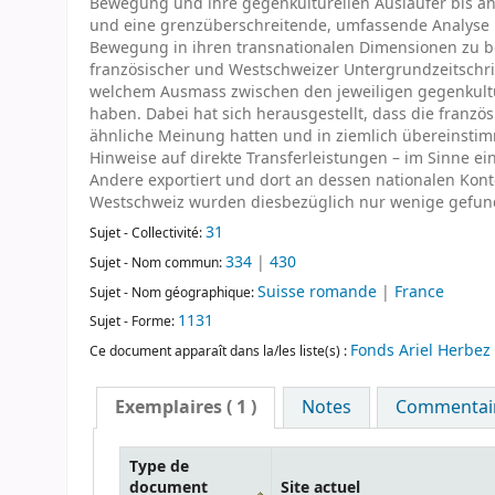
Bewegung und ihre gegenkulturellen Ausläufer bis an
und eine grenzüberschreitende, umfassende Analyse bi
Bewegung in ihren transnationalen Dimensionen zu b
französischer und Westschweizer Untergrundzeitschri
welchem Ausmass zwischen den jeweiligen gegenkult
haben. Dabei hat sich herausgestellt, dass die franz
ähnliche Meinung hatten und in ziemlich übereinstim
Hinweise auf direkte Transferleistungen – im Sinne e
Andere exportiert und dort an dessen nationalen Kon
Westschweiz wurden diesbezüglich nur wenige gefund
31
Sujet - Collectivité:
334
|
430
Sujet - Nom commun:
Suisse romande
|
France
Sujet - Nom géographique:
1131
Sujet - Forme:
Fonds Ariel Herbez
Ce document apparaît dans la/les liste(s) :
Exemplaires
( 1 )
Notes
Commentaire
Type de
document
Site actuel