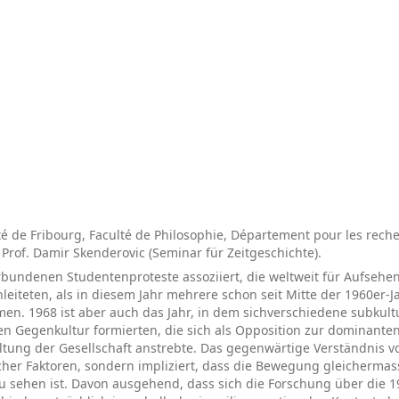
é de Fribourg, Faculté de Philosophie, Département pour les rech
du Prof. Damir Skenderovic (Seminar für Zeitgeschichte).
erbundenen Studentenproteste assoziiert, die weltweit für Aufsehe
eiteten, als in diesem Jahr mehrere schon seit Mitte der 1960er-J
en. 1968 ist aber auch das Jahr, in dem sichverschiedene subkult
Gegenkultur formierten, die sich als Opposition zur dominanten
ung der Gesellschaft anstrebte. Das gegenwärtige Verständnis v
scher Faktoren, sondern impliziert, dass die Bewegung gleichermas
u sehen ist. Davon ausgehend, dass sich die Forschung über die 1