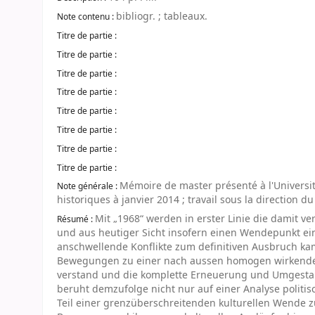
bibliogr. ; tableaux.
Note contenu :
Titre de partie :
Titre de partie :
Titre de partie :
Titre de partie :
Titre de partie :
Titre de partie :
Titre de partie :
Titre de partie :
Mémoire de master présenté à l'Universit
Note générale :
historiques à janvier 2014 ; travail sous la direction 
Mit „1968“ werden in erster Linie die damit v
Résumé :
und aus heutiger Sicht insofern einen Wendepunkt einl
anschwellende Konflikte zum definitiven Ausbruch kam
Bewegungen zu einer nach aussen homogen wirkenden 
verstand und die komplette Erneuerung und Umgestalt
beruht demzufolge nicht nur auf einer Analyse politi
Teil einer grenzüberschreitenden kulturellen Wende z