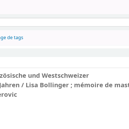
ge de tags
nzösische und Westschweizer
ahren / Lisa Bollinger ; mémoire de mas
erovic