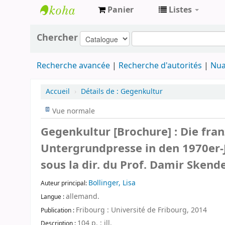
Panier
Listes
Archives
Chercher
contestataires
Recherche avancée
Recherche d'autorités
Nua
Accueil
›
Détails de :
Gegenkultur
Vue normale
Gegenkultur [Brochure] : Die fra
Untergrundpresse in den 1970er-J
sous la dir. du Prof. Damir Skend
Bollinger, Lisa
Auteur principal:
allemand.
Langue :
Fribourg : Université de Fribourg, 2014
Publication :
104 p. : ill.
Description :