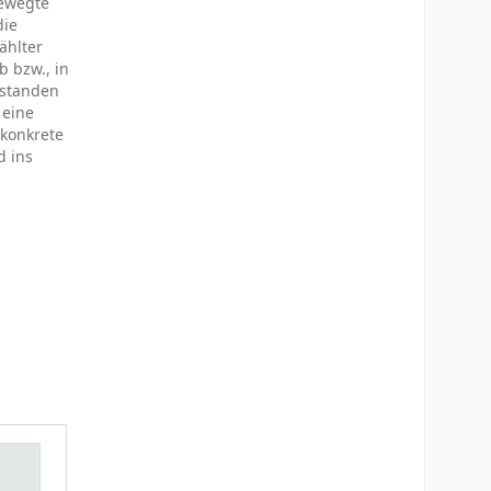
bewegte
die
ählter
 bzw., in
estanden
 eine
 konkrete
d ins