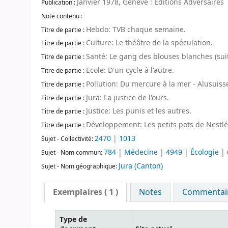
Janvier 1978, Genève : Editions Adversaires
Publication :
Note contenu :
Hebdo: TVB chaque semaine.
Titre de partie :
Culture: Le théâtre de la spéculation.
Titre de partie :
Santé: Le gang des blouses blanches (suit
Titre de partie :
Ecole: D'un cycle à l'autre.
Titre de partie :
Pollution: Du mercure à la mer - Alusuiss
Titre de partie :
Jura: La justice de l'ours.
Titre de partie :
Justice: Les punis et les autres.
Titre de partie :
Développement: Les petits pots de Nestlé
Titre de partie :
2470
|
1013
Sujet - Collectivité:
784
|
Médecine
|
4949
|
Écologie
|
Sujet - Nom commun:
Jura (Canton)
Sujet - Nom géographique:
Exemplaires
( 1 )
Notes
Commentaire
Type de