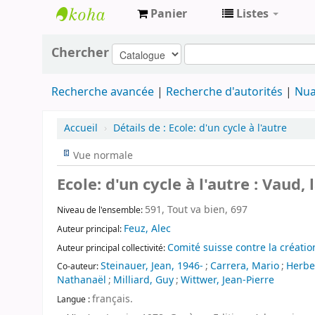
Panier
Listes
Archives
Chercher
contestataires
Recherche avancée
Recherche d'autorités
Nua
Accueil
›
Détails de :
Ecole: d'un cycle à l'autre
Vue normale
Ecole: d'un cycle à l'autre : Vaud,
591, Tout va bien, 697
Niveau de l'ensemble:
Feuz, Alec
Auteur principal:
Comité suisse contre la créatio
Auteur principal collectivité:
Steinauer, Jean, 1946-
;
Carrera, Mario
;
Herbez
Co-auteur:
Nathanaël
;
Milliard, Guy
;
Wittwer, Jean-Pierre
français.
Langue :