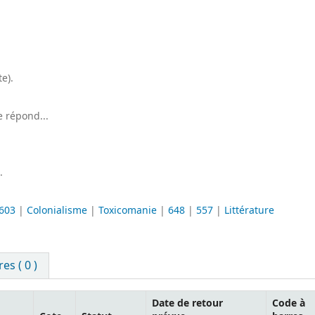
e).
e répond...
.
603
|
Colonialisme
|
Toxicomanie
|
648
|
557
|
Littérature
s ( 0 )
Date de retour
Code à