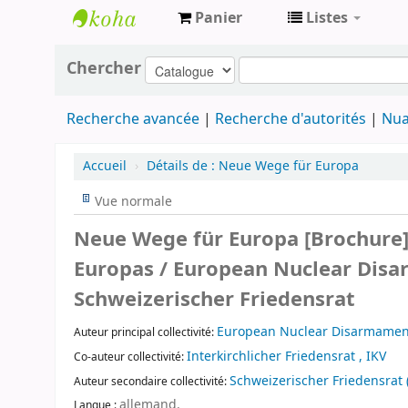
Panier
Listes
Archives
Chercher
contestataires
Recherche avancée
Recherche d'autorités
Nua
Accueil
›
Détails de :
Neue Wege für Europa
Vue normale
Neue Wege für Europa [Brochure]
Europas / European Nuclear Disar
Schweizerischer Friedensrat
European Nuclear Disarmament
Auteur principal collectivité:
Interkirchlicher Friedensrat , IKV
Co-auteur collectivité:
Schweizerischer Friedensrat 
Auteur secondaire collectivité:
allemand.
Langue :