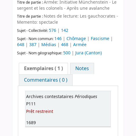
Armée: Initiative Münchenstein - Le
Titre de partie :
sergent et les colonels - Après une avalanche
Notes de lecture: Les gauchocrates -
Titre de partie :
Memento: spectacle
576
|
142
Sujet - Collectivité:
146
|
Chômage
|
Fascisme
|
Sujet - Nom commun:
648
|
387
|
Médias
|
468
|
Armée
500
|
Jura (Canton)
Sujet - Nom géographique:
Exemplaires
( 1 )
Notes
Commentaires ( 0 )
Périodiques
Archives contestataires
P111
Prêt restreint
1689