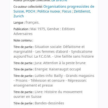
La Brèche
Auteur principal collectivité:
Organisations progressistes de
Co-auteur collectivité:
Suisse, POCH
;
Politica nuova
;
Focus
;
Zeitdienst,
Zurich
français.
Langue :
Mai 1975, Genève : Editions
Publication :
Adversaires
Note contenu :
Situation sociale: Défaitisme et
Titre de partie :
marginalité - Les femmes d'abord - Syndicalisme
aujourd'hui: La F.C.O.M. - Une faillite sans histoire
Jura: Attention à la peste brune
Titre de partie :
Energie: Kaiseraugst occupé
Titre de partie :
Luttes-info: Bailly - Grands magasins
Titre de partie :
- Prisons - Télévision et censure - Répression:
enseignement et presse
Livre: Histoire du movuement
Titre de partie :
ouvrier en Suisse
Bandes-dessinées
Titre de partie :