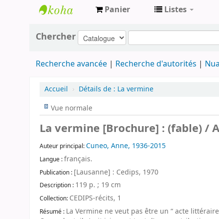
Panier
Listes
Archives
Chercher
contestataires
Recherche avancée
Recherche d'autorités
Nua
Accueil
›
Détails de :
La vermine
Vue normale
La vermine [Brochure] : (fable) /
Cuneo, Anne, 1936-2015
Auteur principal:
français.
Langue :
[Lausanne] : Cedips, 1970
Publication :
119 p. ; 19 cm
Description :
CEDIPS-récits, 1
Collection:
La Vermine ne veut pas être un “ acte littérair
Résumé :