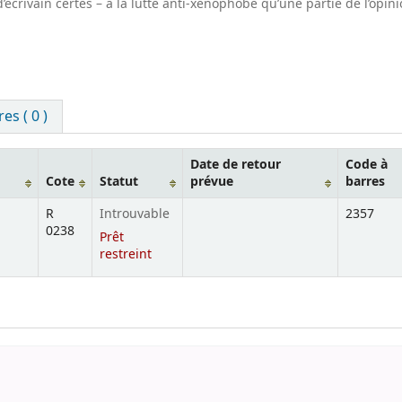
d’écrivain certes – à la lutte anti-xénophobe qu’une partie de l’opin
s ( 0 )
Date de retour
Code à
Cote
Statut
prévue
barres
R
Introuvable
2357
0238
Prêt
restreint