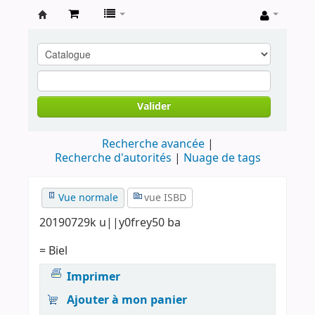
Archives
contestataires
Valider
Recherche avancée
Recherche d'autorités
Nuage de tags
Vue normale
vue ISBD
20190729k u||y0frey50 ba
= Biel
Imprimer
Ajouter à mon panier