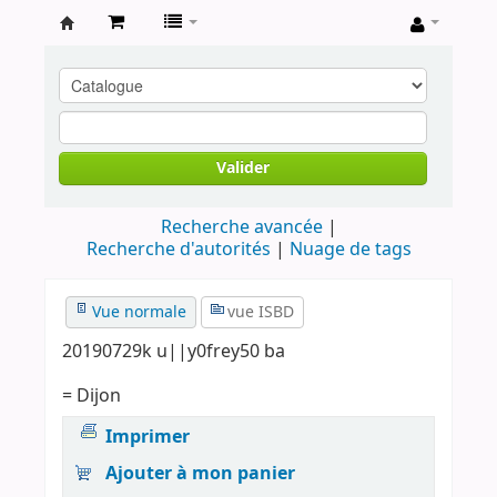
Archives
contestataires
Valider
Recherche avancée
Recherche d'autorités
Nuage de tags
Vue normale
vue ISBD
20190729k u||y0frey50 ba
= Dijon
Imprimer
Ajouter à mon panier