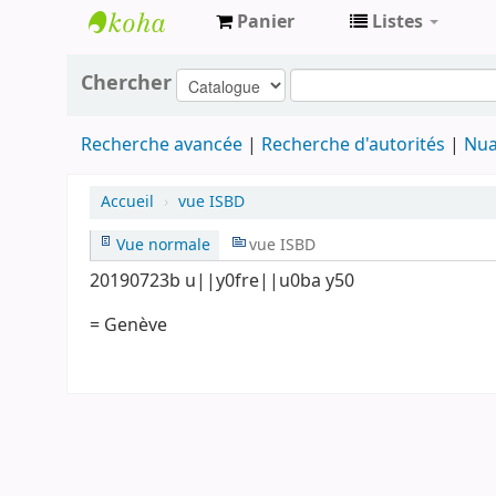
Panier
Listes
Archives
Chercher
contestataires
Recherche avancée
Recherche d'autorités
Nua
Accueil
›
vue ISBD
Vue normale
vue ISBD
20190723b u||y0fre||u0ba y50
= Genève