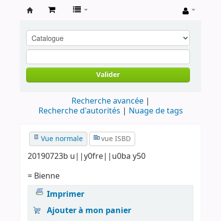
Archives
contestataires
Valider
Recherche avancée
Recherche d'autorités
Nuage de tags
Vue normale
vue ISBD
20190723b u||y0fre||u0ba y50
= Bienne
Imprimer
Ajouter à mon panier